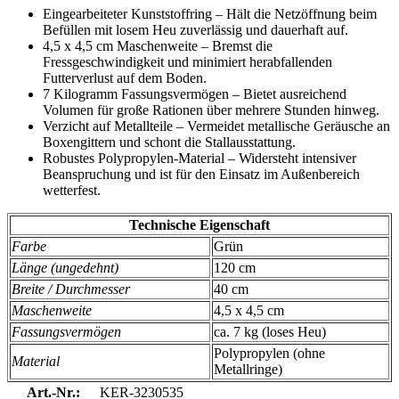
Eingearbeiteter Kunststoffring – Hält die Netzöffnung beim
Befüllen mit losem Heu zuverlässig und dauerhaft auf.
4,5 x 4,5 cm Maschenweite – Bremst die
Fressgeschwindigkeit und minimiert herabfallenden
Futterverlust auf dem Boden.
7 Kilogramm Fassungsvermögen – Bietet ausreichend
Volumen für große Rationen über mehrere Stunden hinweg.
Verzicht auf Metallteile – Vermeidet metallische Geräusche an
Boxengittern und schont die Stallausstattung.
Robustes Polypropylen-Material – Widersteht intensiver
Beanspruchung und ist für den Einsatz im Außenbereich
wetterfest.
Technische Eigenschaft
Farbe
Grün
Länge (ungedehnt)
120 cm
Breite / Durchmesser
40 cm
Maschenweite
4,5 x 4,5 cm
Fassungsvermögen
ca. 7 kg (loses Heu)
Polypropylen (ohne
Material
Metallringe)
Art.-Nr.:
KER-3230535