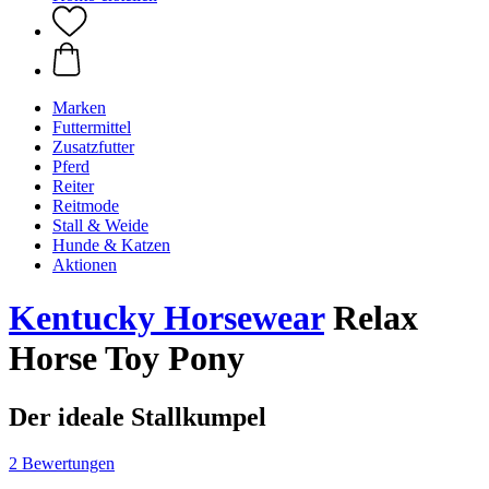
Marken
Futtermittel
Zusatzfutter
Pferd
Reiter
Reitmode
Stall & Weide
Hunde & Katzen
Aktionen
Kentucky Horsewear
Relax
Horse Toy Pony
Der ideale Stallkumpel
2 Bewertungen