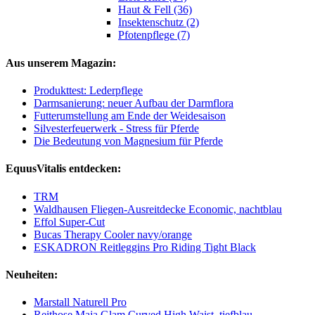
Haut & Fell (36)
Insektenschutz (2)
Pfotenpflege (7)
Aus unserem Magazin:
Produkttest: Lederpflege
Darmsanierung: neuer Aufbau der Darmflora
Futterumstellung am Ende der Weidesaison
Silvesterfeuerwerk - Stress für Pferde
Die Bedeutung von Magnesium für Pferde
EquusVitalis entdecken:
TRM
Waldhausen Fliegen-Ausreitdecke Economic, nachtblau
Effol Super-Cut
Bucas Therapy Cooler navy/orange
ESKADRON Reitleggins Pro Riding Tight Black
Neuheiten:
Marstall Naturell Pro
Reithose Maja Glam Curved High Waist, tiefblau