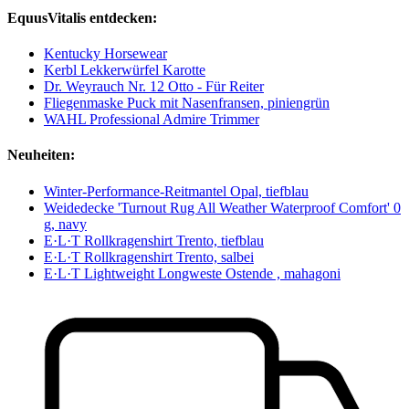
EquusVitalis entdecken:
Kentucky Horsewear
Kerbl Lekkerwürfel Karotte
Dr. Weyrauch Nr. 12 Otto - Für Reiter
Fliegenmaske Puck mit Nasenfransen, piniengrün
WAHL Professional Admire Trimmer
Neuheiten:
Winter-Performance-Reitmantel Opal, tiefblau
Weidedecke 'Turnout Rug All Weather Waterproof Comfort' 0
g, navy
E·L·T Rollkragenshirt Trento, tiefblau
E·L·T Rollkragenshirt Trento, salbei
E·L·T Lightweight Longweste Ostende , mahagoni