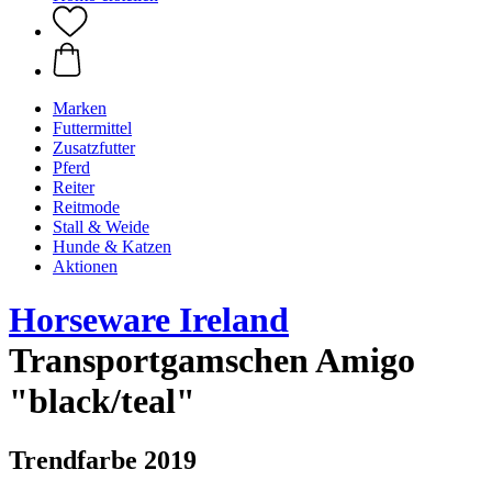
Marken
Futtermittel
Zusatzfutter
Pferd
Reiter
Reitmode
Stall & Weide
Hunde & Katzen
Aktionen
Horseware Ireland
Transportgamschen Amigo
"black/teal"
Trendfarbe 2019