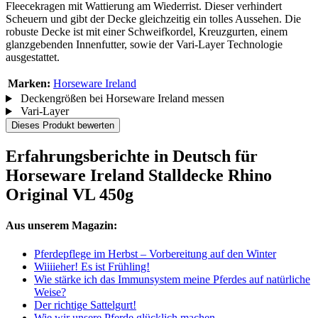
Fleecekragen mit Wattierung am Wiederrist. Dieser verhindert
Scheuern und gibt der Decke gleichzeitig ein tolles Aussehen. Die
robuste Decke ist mit einer Schweifkordel, Kreuzgurten, einem
glanzgebenden Innenfutter, sowie der Vari-Layer Technologie
ausgestattet.
Marken:
Horseware Ireland
Deckengrößen bei Horseware Ireland messen
Vari-Layer
Dieses Produkt bewerten
Erfahrungsberichte in Deutsch für
Horseware Ireland Stalldecke Rhino
Original VL 450g
Aus unserem Magazin:
Pferdepflege im Herbst – Vorbereitung auf den Winter
Wiiiieher! Es ist Frühling!
Wie stärke ich das Immunsystem meine Pferdes auf natürliche
Weise?
Der richtige Sattelgurt!
Wie wir unsere Pferde glücklich machen