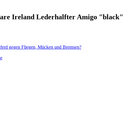
are Ireland Lederhalfter Amigo "black"
 Pferd gegen Fliegen, Mücken und Bremsen?
me