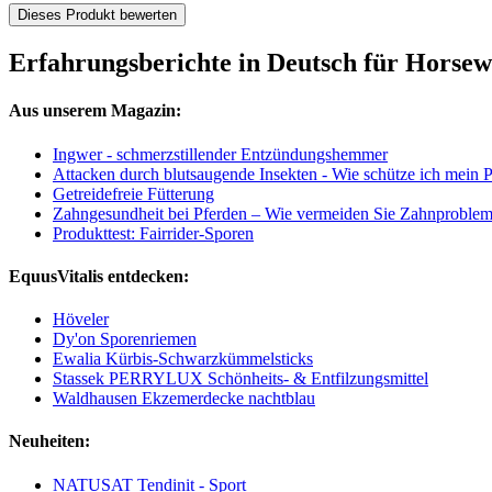
Dieses Produkt bewerten
Erfahrungsberichte in Deutsch für Horsew
Aus unserem Magazin:
Ingwer - schmerzstillender Entzündungshemmer
Attacken durch blutsaugende Insekten - Wie schütze ich mein
Getreidefreie Fütterung
Zahngesundheit bei Pferden – Wie vermeiden Sie Zahnproble
Produkttest: Fairrider-Sporen
EquusVitalis entdecken:
Höveler
Dy'on Sporenriemen
Ewalia Kürbis-Schwarzkümmelsticks
Stassek PERRYLUX Schönheits- & Entfilzungsmittel
Waldhausen Ekzemerdecke nachtblau
Neuheiten:
NATUSAT Tendinit - Sport