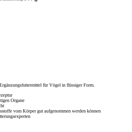
rgänzungsfuttermittel für Vögel in flüssiger Form.
ezeptur
htigen Organe
cht
haltsstoffe vom Körper gut aufgenommen werden können
tterungsexperten