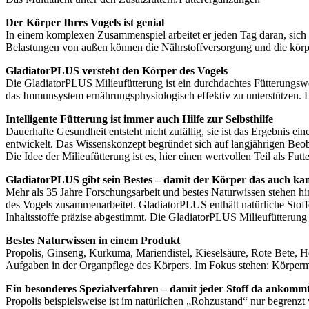
Der Körper Ihres Vogels ist genial
In einem komplexen Zusammenspiel arbeitet er jeden Tag daran, sich se
Belastungen von außen können die Nährstoffversorgung und die körp
GladiatorPLUS versteht den Körper des Vogels
Die GladiatorPLUS Milieufütterung ist ein durchdachtes Fütterungswe
das Immunsystem ernährungsphysiologisch effektiv zu unterstützen. Da
Intelligente Fütterung ist immer auch Hilfe zur Selbsthilfe
Dauerhafte Gesundheit entsteht nicht zufällig, sie ist das Ergebnis 
entwickelt. Das Wissenskonzept begründet sich auf langjährigen Beo
Die Idee der Milieufütterung ist es, hier einen wertvollen Teil als F
GladiatorPLUS gibt sein Bestes – damit der Körper das auch ka
Mehr als 35 Jahre Forschungsarbeit und bestes Naturwissen stehen hin
des Vogels zusammenarbeitet. GladiatorPLUS enthält natürliche Stoff
Inhaltsstoffe präzise abgestimmt. Die GladiatorPLUS Milieufütterung 
Bestes Naturwissen in einem Produkt
Propolis, Ginseng, Kurkuma, Mariendistel, Kieselsäure, Rote Bete, He
Aufgaben in der Organpflege des Körpers. Im Fokus stehen: Körperm
Ein besonderes Spezialverfahren – damit jeder Stoff da ankomm
Propolis beispielsweise ist im natürlichen „Rohzustand“ nur begrenzt