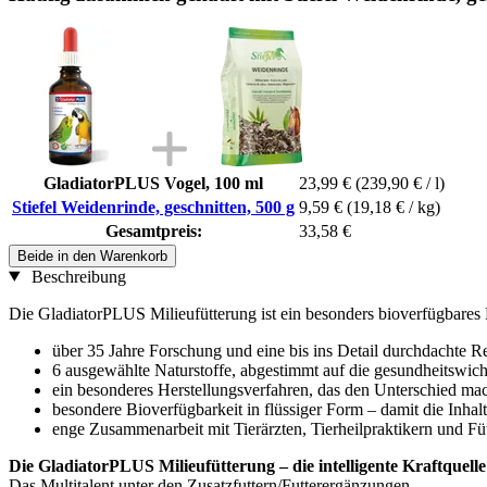
GladiatorPLUS Vogel, 100 ml
23,99 €
(239,90 € / l)
Stiefel Weidenrinde, geschnitten, 500 g
9,59 €
(19,18 € / kg)
Gesamtpreis:
33,58 €
Beide in den Warenkorb
Beschreibung
Die GladiatorPLUS Milieufütterung ist ein besonders bioverfügbares E
über 35 Jahre Forschung und eine bis ins Detail durchdachte R
6 ausgewählte Naturstoffe, abgestimmt auf die gesundheitswic
ein besonderes Herstellungsverfahren, das den Unterschied ma
besondere Bioverfügbarkeit in flüssiger Form – damit die In
enge Zusammenarbeit mit Tierärzten, Tierheilpraktikern und Fü
Die GladiatorPLUS Milieufütterung – die intelligente Kraftquelle
Das Multitalent unter den Zusatzfuttern/Futterergänzungen