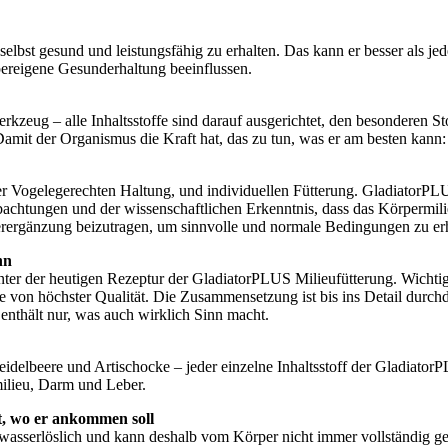
lbst gesund und leistungsfähig zu erhalten. Das kann er besser als jed
ereigene Gesunderhaltung beeinflussen.
rkzeug – alle Inhaltsstoffe sind darauf ausgerichtet, den besonderen 
mit der Organismus die Kraft hat, das zu tun, was er am besten kann: 
einer Vogelegerechten Haltung, und individuellen Fütterung. GladiatorP
bachtungen und der wissenschaftlichen Erkenntnis, dass das Körpermili
utterergänzung beizutragen, um sinnvolle und normale Bedingungen zu er
nn
ter der heutigen Rezeptur der GladiatorPLUS Milieufütterung. Wichtigs
e von höchster Qualität. Die Zusammensetzung ist bis ins Detail durchd
enthält nur, was auch wirklich Sinn macht.
idelbeere und Artischocke – jeder einzelne Inhaltsstoff der Gladiator
ilieu, Darm und Leber.
t, wo er ankommen soll
 wasserlöslich und kann deshalb vom Körper nicht immer vollständig ge