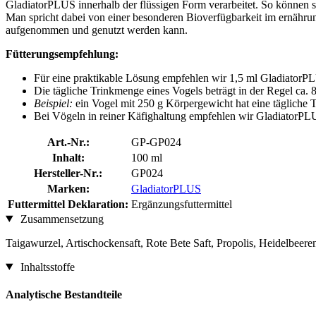
GladiatorPLUS innerhalb der flüssigen Form verarbeitet. So können s
Man spricht dabei von einer besonderen Bioverfügbarkeit im ernähru
aufgenommen und genutzt werden kann.
Fütterungsempfehlung:
Für eine praktikable Lösung empfehlen wir 1,5 ml GladiatorPL
Die tägliche Trinkmenge eines Vogels beträgt in der Regel ca.
Beispiel:
ein Vogel mit 250 g Körpergewicht hat eine tägliche 
Bei Vögeln in reiner Käfighaltung empfehlen wir GladiatorPLUS
Art.-Nr.:
GP-GP024
Inhalt:
100 ml
Hersteller-Nr.:
GP024
Marken:
GladiatorPLUS
Futtermittel Deklaration:
Ergänzungsfuttermittel
Zusammensetzung
Taigawurzel, Artischockensaft, Rote Bete Saft, Propolis, Heidelbee
Inhaltsstoffe
Analytische Bestandteile