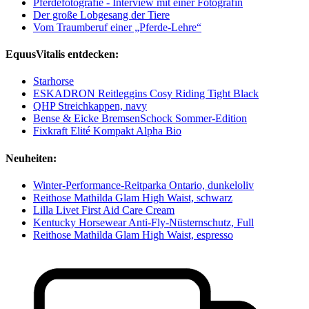
Pferdefotografie - Interview mit einer Fotografin
Der große Lobgesang der Tiere
Vom Traumberuf einer „Pferde-Lehre“
EquusVitalis entdecken:
Starhorse
ESKADRON Reitleggins Cosy Riding Tight Black
QHP Streichkappen, navy
Bense & Eicke BremsenSchock Sommer-Edition
Fixkraft Elité Kompakt Alpha Bio
Neuheiten:
Winter-Performance-Reitparka Ontario, dunkeloliv
Reithose Mathilda Glam High Waist, schwarz
Lilla Livet First Aid Care Cream
Kentucky Horsewear Anti-Fly-Nüsternschutz, Full
Reithose Mathilda Glam High Waist, espresso