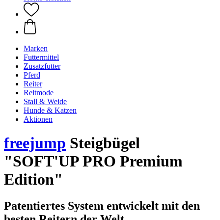
Marken
Futtermittel
Zusatzfutter
Pferd
Reiter
Reitmode
Stall & Weide
Hunde & Katzen
Aktionen
freejump
Steigbügel
"SOFT'UP PRO Premium
Edition"
Patentiertes System entwickelt mit den
besten Reitern der Welt