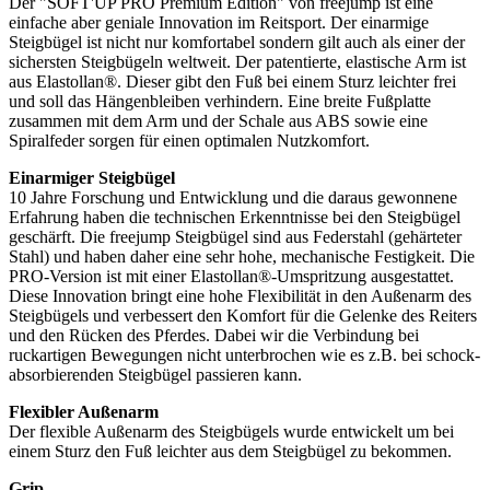
Der "SOFT'UP PRO Premium Edition" von freejump ist eine
einfache aber geniale Innovation im Reitsport. Der einarmige
Steigbügel ist nicht nur komfortabel sondern gilt auch als einer der
sichersten Steigbügeln weltweit. Der patentierte, elastische Arm ist
aus Elastollan®. Dieser gibt den Fuß bei einem Sturz leichter frei
und soll das Hängenbleiben verhindern. Eine breite Fußplatte
zusammen mit dem Arm und der Schale aus ABS sowie eine
Spiralfeder sorgen für einen optimalen Nutzkomfort.
Einarmiger Steigbügel
10 Jahre Forschung und Entwicklung und die daraus gewonnene
Erfahrung haben die technischen Erkenntnisse bei den Steigbügel
geschärft. Die freejump Steigbügel sind aus Federstahl (gehärteter
Stahl) und haben daher eine sehr hohe, mechanische Festigkeit. Die
PRO-Version ist mit einer Elastollan®-Umspritzung ausgestattet.
Diese Innovation bringt eine hohe Flexibilität in den Außenarm des
Steigbügels und verbessert den Komfort für die Gelenke des Reiters
und den Rücken des Pferdes. Dabei wir die Verbindung bei
ruckartigen Bewegungen nicht unterbrochen wie es z.B. bei schock-
absorbierenden Steigbügel passieren kann.
Flexibler Außenarm
Der flexible Außenarm des Steigbügels wurde entwickelt um bei
einem Sturz den Fuß leichter aus dem Steigbügel zu bekommen.
Grip