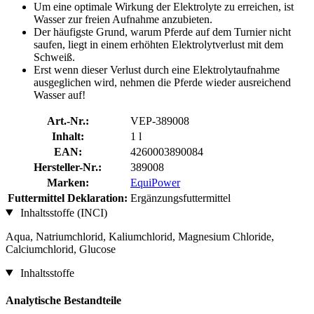
Um eine optimale Wirkung der Elektrolyte zu erreichen, ist
Wasser zur freien Aufnahme anzubieten.
Der häufigste Grund, warum Pferde auf dem Turnier nicht
saufen, liegt in einem erhöhten Elektrolytverlust mit dem
Schweiß.
Erst wenn dieser Verlust durch eine Elektrolytaufnahme
ausgeglichen wird, nehmen die Pferde wieder ausreichend
Wasser auf!
Art.-Nr.:
VEP-389008
Inhalt:
1 l
EAN:
4260003890084
Hersteller-Nr.:
389008
Marken:
EquiPower
Futtermittel Deklaration:
Ergänzungsfuttermittel
Inhaltsstoffe (INCI)
Aqua, Natriumchlorid, Kaliumchlorid, Magnesium Chloride,
Calciumchlorid, Glucose
Inhaltsstoffe
Analytische Bestandteile