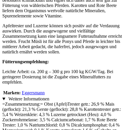
besonders schmackhaft und eignet sich daher auch sehr gut zur
Fütterung von wählerischen Pferden. Karotten und Rote Beete
liefern dem Organismus wertvolle natürliche Mineralien,
Spurenelemente sowie Vitamine.
Apfeltrester und Luzerne können sich positiv auf die Verdauung
auswirken. Durch die ausgewogene und vielfältige
Zusammensetzung kann eine langsamere Futteraufnahme erreicht
werden. Frucht Müsli ist für alle Ponys und Pferde in leichter bis
mittlerer Arbeit gedacht, die haferfrei, jedoch ausgewogen und
natürlich ernährt werden sollen.
Fütterungsempfehlung:
Leichte Arbeit: ca. 200 g – 300 g pro 100 kg KGW/Tag. Bei
geringerer Dosierung ist die Zugabe eines Mineralfutters zu
empfehlen.
Marken:
Eggersmann
Weitere Informationen
=Zusammensetzung:= Obst (Apfel)Trester getr.: 26,9 % Mais
(geflockt): 21,3 % Gerste (geflockt): 28,8 % Karottentrester getr.:
5,4 % Weizenkleie: 4,3 % Luzerne getrocknet (Heu): 4,0 %
Zuckerrohrmelasse: 3,5 % Calciumcarbonat: 1,7 % Rote Beete
Trester: 1,0 % Natriumchlorid: 0,8 % Dicalciumphosphat: 0,4 %