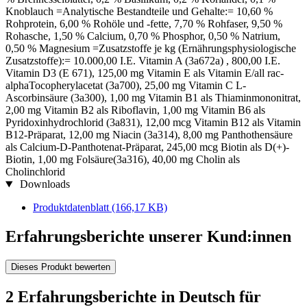
Knoblauch =Analytische Bestandteile und Gehalte:= 10,60 %
Rohprotein, 6,00 % Rohöle und -fette, 7,70 % Rohfaser, 9,50 %
Rohasche, 1,50 % Calcium, 0,70 % Phosphor, 0,50 % Natrium,
0,50 % Magnesium =Zusatzstoffe je kg (Ernährungsphysiologische
Zusatzstoffe):= 10.000,00 I.E. Vitamin A (3a672a) , 800,00 I.E.
Vitamin D3 (E 671), 125,00 mg Vitamin E als Vitamin E/all rac-
alphaTocopherylacetat (3a700), 25,00 mg Vitamin C L-
Ascorbinsäure (3a300), 1,00 mg Vitamin B1 als Thiaminmononitrat,
2,00 mg Vitamin B2 als Riboflavin, 1,00 mg Vitamin B6 als
Pyridoxinhydrochlorid (3a831), 12,00 mcg Vitamin B12 als Vitamin
B12-Präparat, 12,00 mg Niacin (3a314), 8,00 mg Panthothensäure
als Calcium-D-Panthotenat-Präparat, 245,00 mcg Biotin als D(+)-
Biotin, 1,00 mg Folsäure(3a316), 40,00 mg Cholin als
Cholinchlorid
Downloads
Produktdatenblatt
(166,17 KB)
Erfahrungsberichte unserer Kund:innen
Dieses Produkt bewerten
2 Erfahrungsberichte in Deutsch für