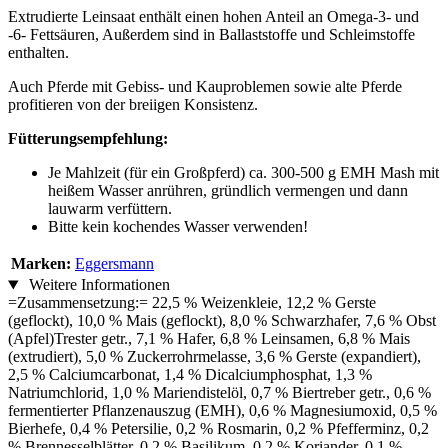
Extrudierte Leinsaat enthält einen hohen Anteil an Omega-3- und
-6- Fettsäuren, Außerdem sind in Ballaststoffe und Schleimstoffe
enthalten.
Auch Pferde mit Gebiss- und Kauproblemen sowie alte Pferde
profitieren von der breiigen Konsistenz.
Fütterungsempfehlung:
Je Mahlzeit (für ein Großpferd) ca. 300-500 g EMH Mash mit
heißem Wasser anrühren, gründlich vermengen und dann
lauwarm verfüttern.
Bitte kein kochendes Wasser verwenden!
Marken:
Eggersmann
Weitere Informationen
=Zusammensetzung:= 22,5 % Weizenkleie, 12,2 % Gerste
(geflockt), 10,0 % Mais (geflockt), 8,0 % Schwarzhafer, 7,6 % Obst
(Apfel)Trester getr., 7,1 % Hafer, 6,8 % Leinsamen, 6,8 % Mais
(extrudiert), 5,0 % Zuckerrohrmelasse, 3,6 % Gerste (expandiert),
2,5 % Calciumcarbonat, 1,4 % Dicalciumphosphat, 1,3 %
Natriumchlorid, 1,0 % Mariendistelöl, 0,7 % Biertreber getr., 0,6 %
fermentierter Pflanzenauszug (EMH), 0,6 % Magnesiumoxid, 0,5 %
Bierhefe, 0,4 % Petersilie, 0,2 % Rosmarin, 0,2 % Pfefferminz, 0,2
% Brennesselblätter, 0,2 % Basilikum, 0,2 % Koriander, 0,1 %