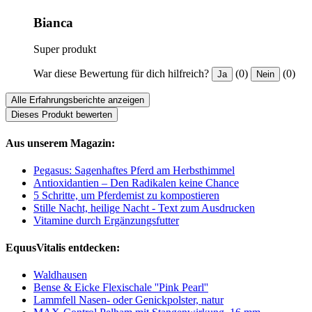
Bianca
Super produkt
War diese Bewertung für dich hilfreich?
(0)
(0)
Ja
Nein
Alle Erfahrungsberichte anzeigen
Dieses Produkt bewerten
Aus unserem Magazin:
Pegasus: Sagenhaftes Pferd am Herbsthimmel
Antioxidantien – Den Radikalen keine Chance
5 Schritte, um Pferdemist zu kompostieren
Stille Nacht, heilige Nacht - Text zum Ausdrucken
Vitamine durch Ergänzungsfutter
EquusVitalis entdecken:
Waldhausen
Bense & Eicke Flexischale ''Pink Pearl''
Lammfell Nasen- oder Genickpolster, natur