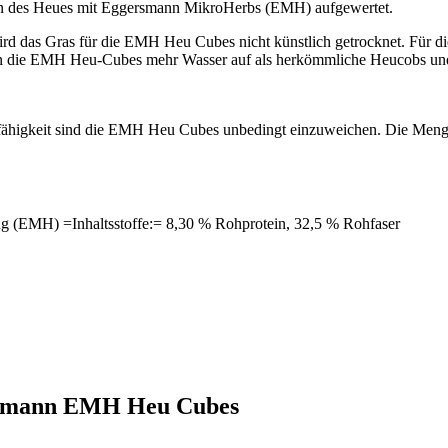
rn des Heues mit Eggersmann MikroHerbs (EMH) aufgewertet.
rd das Gras für die EMH Heu Cubes nicht künstlich getrocknet. Für di
en die EMH Heu-Cubes mehr Wasser auf als herkömmliche Heucobs und 
higkeit sind die EMH Heu Cubes unbedingt einzuweichen. Die Menge 
g (EMH) =Inhaltsstoffe:= 8,30 % Rohprotein, 32,5 % Rohfaser
ersmann EMH Heu Cubes