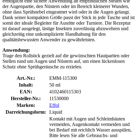
ermöglicht eine sichere Anwendung an empfindlichen Stellen wie
der Augenpartie, den Nüstern oder im Bereich kleinerer Wunden,
ohne dass Sprühnebel eingeatmet wird oder in die Augen gelangt.
Dank seiner kompakten Größe passt der Stick in jede Tasche und ist
somit der ideale Begleiter für Ausritte oder Turniere. Die Rezeptur
ist darauf ausgelegt, lästige Insekten zuverlässig abzuwehren und
gleichzeitig eine unkomplizierte Handhabung für den
qualitätsbewussten Anwender zu gewährleisten.
Anwendung:
Trage den Rollstick gezielt auf die gewünschten Hautpartien oder
Stellen rund um Augen und Nüstern auf, um einen lückenlosen
Schutz ohne Sprühgeräusche zu erzielen.
Art.-Nr.:
EMM-115300
Inhalt:
50 ml
EAN:
4102460115303
Hersteller-Nr.:
11530000
Marken:
Effol
Darreichungsform:
Liquid
Kontakt mit Augen und Schleimhäuten
vermeiden, Augenkontakt vermeiden und
bei Bedarf mit reichlich Wasser ausspülen,
Bitte lesen Sie alle Gebrauchs- und