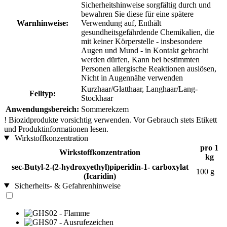
Sicherheitshinweise sorgfältig durch und
bewahren Sie diese für eine spätere
Warnhinweise:
Verwendung auf, Enthält
gesundheitsgefährdende Chemikalien, die
mit keiner Körperstelle - insbesondere
Augen und Mund - in Kontakt gebracht
werden dürfen, Kann bei bestimmten
Personen allergische Reaktionen auslösen,
Nicht in Augennähe verwenden
Kurzhaar/Glatthaar, Langhaar/Lang-
Felltyp:
Stockhaar
Anwendungsbereich:
Sommerekzem
!
Biozidprodukte vorsichtig verwenden. Vor Gebrauch stets Etikett
und Produktinformationen lesen.
Wirkstoffkonzentration
pro 1
Wirkstoffkonzentration
kg
sec-Butyl-2-(2-hydroxyethyl)piperidin-1- carboxylat
100 g
(Icaridin)
Sicherheits- & Gefahrenhinweise