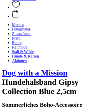
Marken
Futtermittel
Zusatzfutter
Pferd
Reiter
Reitmode
Stall & Weide
Hunde & Katzen
Aktionen
Dog with a Mission
Hundehalsband Gipsy
Collection Blue 2,5cm
Sommerliches Boho-Accessoire