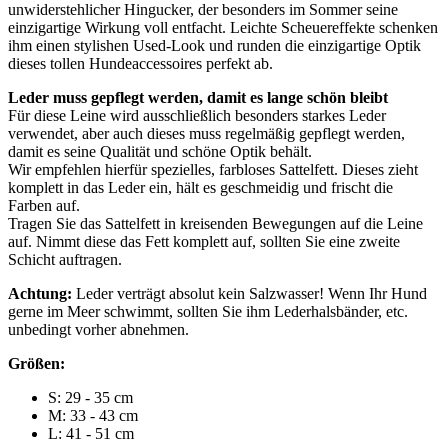
unwiderstehlicher Hingucker, der besonders im Sommer seine
einzigartige Wirkung voll entfacht. Leichte Scheuereffekte schenken
ihm einen stylishen Used-Look und runden die einzigartige Optik
dieses tollen Hundeaccessoires perfekt ab.
Leder muss gepflegt werden, damit es lange schön bleibt
Für diese Leine wird ausschließlich besonders starkes Leder
verwendet, aber auch dieses muss regelmäßig gepflegt werden,
damit es seine Qualität und schöne Optik behält.
Wir empfehlen hierfür spezielles, farbloses Sattelfett. Dieses zieht
komplett in das Leder ein, hält es geschmeidig und frischt die
Farben auf.
Tragen Sie das Sattelfett in kreisenden Bewegungen auf die Leine
auf. Nimmt diese das Fett komplett auf, sollten Sie eine zweite
Schicht auftragen.
Achtung:
Leder verträgt absolut kein Salzwasser! Wenn Ihr Hund
gerne im Meer schwimmt, sollten Sie ihm Lederhalsbänder, etc.
unbedingt vorher abnehmen.
Größen:
S: 29 - 35 cm
M: 33 - 43 cm
L: 41 - 51 cm