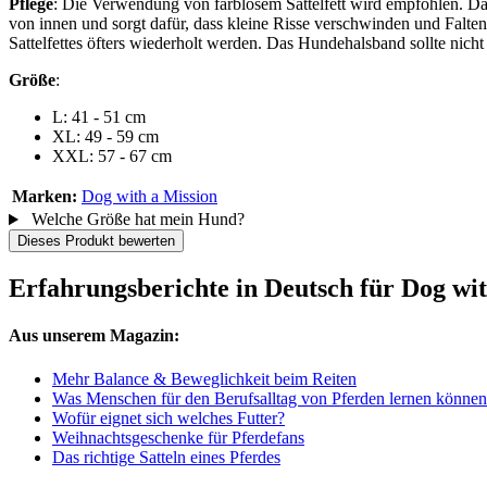
Pflege
: Die Verwendung von farblosem Sattelfett wird empfohlen. Das
von innen und sorgt dafür, dass kleine Risse verschwinden und Falten 
Sattelfettes öfters wiederholt werden. Das Hundehalsband sollte nicht
Größe
:
L: 41 - 51 cm
XL: 49 - 59 cm
XXL: 57 - 67 cm
Marken:
Dog with a Mission
Welche Größe hat mein Hund?
Dieses Produkt bewerten
Erfahrungsberichte in Deutsch für Dog w
Aus unserem Magazin:
Mehr Balance & Beweglichkeit beim Reiten
Was Menschen für den Berufsalltag von Pferden lernen könn
Wofür eignet sich welches Futter?
Weihnachtsgeschenke für Pferdefans
Das richtige Satteln eines Pferdes