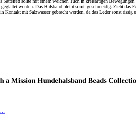
 Sattelfett sollte mit einem weichen Tuch in kreisartigen Bewegungen
geglättet werden. Das Halsband bleibt somit geschmeidig. Zieht das Fet
 in Kontakt mit Salzwasser gebracht werden, da das Leder sonst rissig u
ith a Mission Hundehalsband Beads Collect
en…