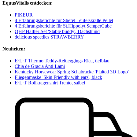
EquusVitalis entdecken:
PIKEUR
4 Erfahrungsberichte für Stiefel Teufelskralle Pellet
4 Erfahrungsberichte für St.Hippolyt SemperCube
QHP Halfter-Set 'Stable buddy', Dachshund
delicious speedies STRAWBERRY
Neuheiten:
E·L·T Thermo Teddy-Reitleggings Rica, tiefblau
Chia de Gracia Anti-Lami
Kentucky Horsewear Spring Schabracke 'Plaited 3D Logo'
Fliegenmaske 'Skin Friendly with ears', black
E·L·T Rollkragenshirt Trento, salbei