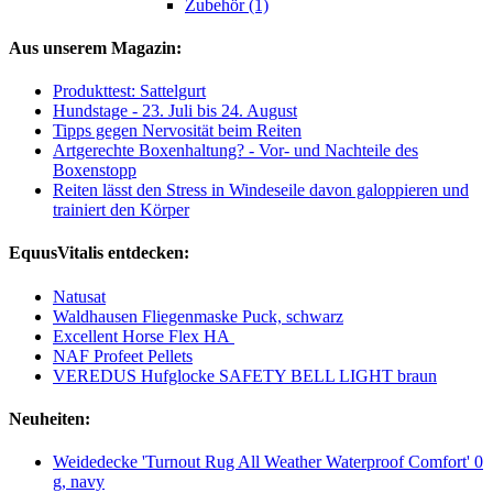
Zubehör (1)
Aus unserem Magazin:
Produkttest: Sattelgurt
Hundstage - 23. Juli bis 24. August
Tipps gegen Nervosität beim Reiten
Artgerechte Boxenhaltung? - Vor- und Nachteile des
Boxenstopp
Reiten lässt den Stress in Windeseile davon galoppieren und
trainiert den Körper
EquusVitalis entdecken:
Natusat
Waldhausen Fliegenmaske Puck, schwarz
Excellent Horse Flex HA
NAF Profeet Pellets
VEREDUS Hufglocke SAFETY BELL LIGHT braun
Neuheiten:
Weidedecke 'Turnout Rug All Weather Waterproof Comfort' 0
g, navy