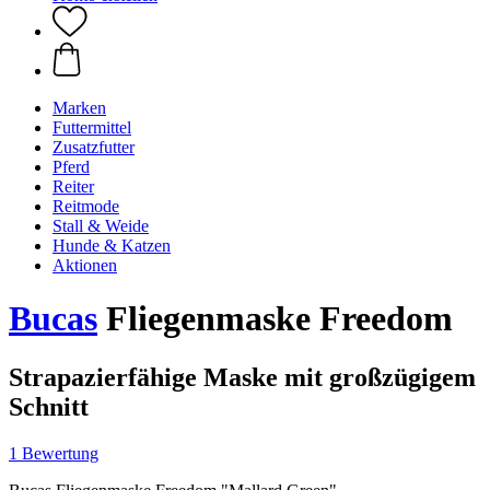
Marken
Futtermittel
Zusatzfutter
Pferd
Reiter
Reitmode
Stall & Weide
Hunde & Katzen
Aktionen
Bucas
Fliegenmaske Freedom
Strapazierfähige Maske mit großzügigem
Schnitt
1 Bewertung