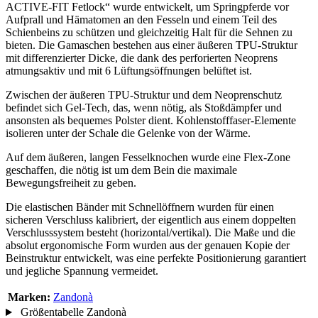
ACTIVE-FIT Fetlock“ wurde entwickelt, um Springpferde vor
Aufprall und Hämatomen an den Fesseln und einem Teil des
Schienbeins zu schützen und gleichzeitig Halt für die Sehnen zu
bieten. Die Gamaschen bestehen aus einer äußeren TPU-Struktur
mit differenzierter Dicke, die dank des perforierten Neoprens
atmungsaktiv und mit 6 Lüftungsöffnungen belüftet ist.
Zwischen der äußeren TPU-Struktur und dem Neoprenschutz
befindet sich Gel-Tech, das, wenn nötig, als Stoßdämpfer und
ansonsten als bequemes Polster dient. Kohlenstofffaser-Elemente
isolieren unter der Schale die Gelenke von der Wärme.
Auf dem äußeren, langen Fesselknochen wurde eine Flex-Zone
geschaffen, die nötig ist um dem Bein die maximale
Bewegungsfreiheit zu geben.
Die elastischen Bänder mit Schnellöffnern wurden für einen
sicheren Verschluss kalibriert, der eigentlich aus einem doppelten
Verschlusssystem besteht (horizontal/vertikal). Die Maße und die
absolut ergonomische Form wurden aus der genauen Kopie der
Beinstruktur entwickelt, was eine perfekte Positionierung garantiert
und jegliche Spannung vermeidet.
Marken:
Zandonà
Größentabelle Zandonà