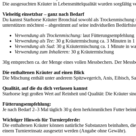
Die ausgesuchten Kräuter in Lebensmittelqualität wurden sorgfältig ve
Vielseitig einsetzbar – ganz nach Bedarf
Du kannst Starhorse Kräuter Bronchial sowohl als Trockenmischung unt
unterstützen möchtest – abgestimmt auf seine individuellen Bedürfnis
Verwendung als Trockenmischung:
laut Fütterungsempfehlung
Verwendung als Tee:
30 g Kräutermischung ca. 3 Minuten in 1 
Verwendung als Sud:
30 g Kräutermischung ca. 1 Minute in wa
Verwendung zum Inhalieren:
30 g Kräutermischung
30g entsprechen ca. der Menge eines vollen Messbechers. Der Messbe
Die enthaltenen Kräuter auf einen Blick
Die Mischung enthält unter anderem Spitzwegerich, Anis, Eibisch, Sa
Qualität, auf die du dich verlassen kannst
Starhorse legt großen Wert auf Reinheit und Qualität: Die Kräuter si
Fütterungsempfehlung:
Je nach Bedarf 2–3 Mal täglich 30 g dem herkömmlichen Futter beimis
Wichtiger Hinweis für Turnierpferde:
Die enthaltenen Kräuter können natürliche Substanzen beinhalten, di
einem Turniereinsatz ausgesetzt werden (Angabe ohne Gewähr).