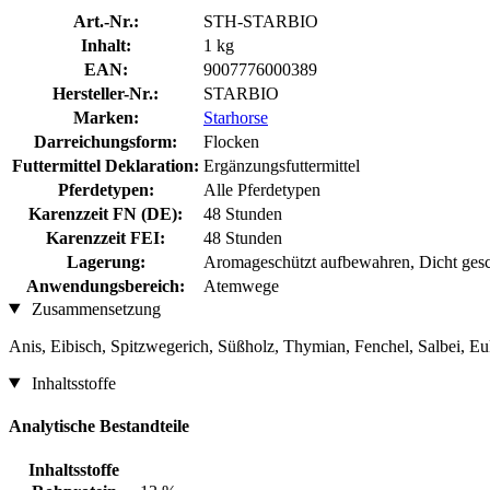
Art.-Nr.:
STH-STARBIO
Inhalt:
1 kg
EAN:
9007776000389
Hersteller-Nr.:
STARBIO
Marken:
Starhorse
Darreichungsform:
Flocken
Futtermittel Deklaration:
Ergänzungsfuttermittel
Pferdetypen:
Alle Pferdetypen
Karenzzeit FN (DE):
48 Stunden
Karenzzeit FEI:
48 Stunden
Lagerung:
Aromageschützt aufbewahren, Dicht gesch
Anwendungsbereich:
Atemwege
Zusammensetzung
Anis, Eibisch, Spitzwegerich, Süßholz, Thymian, Fenchel, Salbei, Eu
Inhaltsstoffe
Analytische Bestandteile
Inhaltsstoffe