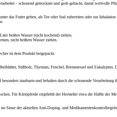
rarbeitet – schonend getrocknet und grob gehackt, damit wertvolle Pfla
er das Futter geben, als Tee oder Sud zubereiten oder zur Inhalation 
se.
Liter heißen Wasser (nicht kochend) ziehen.
rmen, nicht heißem Wasser ziehen.
cher ist dem Produkt beigepackt.
lbeiblätter, Süßholz, Thymian, Fenchel, Brennnessel und Eukalyptus. D
nd besonders staubarm und behalten durch die schonende Verarbeitung i
chen. Für Kleinpferde empfiehlt der Hersteller etwa die Hälfte der Me
e im Sinne der aktuellen Anti-Doping- und Medikamentenkontrollregeln 