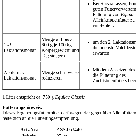
Bei Spezialrassen, Po
guten Futterverwertern 
Fütterung von
Equilac
Alleinkrippenfutter zu
empfehlen.
Menge auf bis zu
um den 2. Laktationsm
1.-3.
600 g je 100 kg
die höchste Milchleist
Laktationsmonat
Körpergewicht und
erwarten.
Tag steigern
Mit dem Absetzen des
Ab dem 5.
Menge schrittweise
die Fütterung des
Laktationsmonat
reduzieren
Zuchtstutenfutters bee
1 Liter entspricht ca. 750 g
Equilac Classic
Fütterungshinweis:
Dieses Ergänzungsfuttermittel darf wegen der gegenüber Alleinfutterm
halte dich an die Fütterungsempfehlung.
Art.-Nr.:
ASS-053440