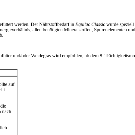
gefüttert werden. Der Nährstoffbedarf in
Equilac Classic
wurde speziell
Energieverhältnis, allen benötigten Mineralstoffen, Spurenelementen un
b.
ufutter und/oder Weidegras wird empfohlen, ab dem 8. Trächtigkeitsmo
llte auf
ilt
 die
% nach
lich