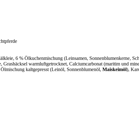
chtpferde
chälkleie, 6 % Ölkuchenmischung (Leinsamen, Sonnenblumenkerne, S
te, Grashäcksel warmluftgetrocknet, Calciumcarbonat (maritim und mine
 % Ölmischung kaltgepresst (Leinöl, Sonnenblumenöl,
Maiskeimöl
), Kar