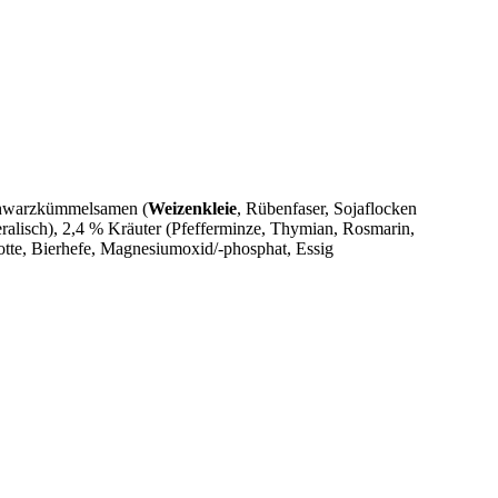
chwarzkümmelsamen (
Weizenkleie
, Rübenfaser, Sojaflocken
ralisch), 2,4 % Kräuter (Pfefferminze, Thymian, Rosmarin,
otte, Bierhefe, Magnesiumoxid/-phosphat, Essig