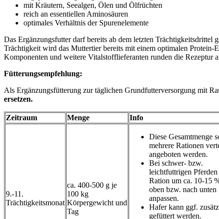
mit Kräutern, Seealgen, Ölen und Ölfrüchten
reich an essentiellen Aminosäuren
optimales Verhältnis der Spurenelemente
Das Ergänzungsfutter darf bereits ab dem letzten Trächtigkeitsdrittel 
Trächtigkeit wird das Muttertier bereits mit einem optimalen Protein-
Komponenten und weitere Vitalstofflieferanten runden die Rezeptur a
Fütterungsempfehlung:
Als Ergänzungsfütterung zur täglichen Grundfutterversorgung mit Ra
ersetzen.
Zeitraum
Menge
Info
Diese Gesamtmenge so
mehrere Rationen verte
angeboten werden.
Bei schwer- bzw.
leichtfuttrigen Pferden
Ration um ca. 10-15 
ca. 400-500 g je
oben bzw. nach unten
9.-11.
100 kg
anpassen.
Trächtigkeitsmonat
Körpergewicht und
Hafer kann ggf. zusätz
Tag
gefüttert werden.