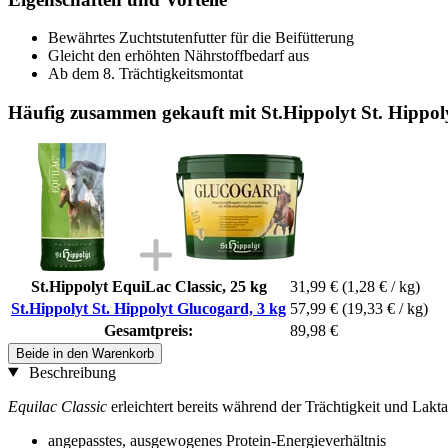
Bewährtes Zuchtstutenfutter für die Beifütterung
Gleicht den erhöhten Nährstoffbedarf aus
Ab dem 8. Trächtigkeitsmontat
Häufig zusammen gekauft mit St.Hippolyt St. Hippol
St.Hippolyt EquiLac Classic, 25 kg
31,99 €
(1,28 € / kg)
St.Hippolyt St. Hippolyt Glucogard, 3 kg
57,99 €
(19,33 € / kg)
Gesamtpreis:
89,98 €
Beide in den Warenkorb
Beschreibung
Equilac Classic
erleichtert bereits während der Trächtigkeit und Lakta
angepasstes, ausgewogenes Protein-Energieverhältnis