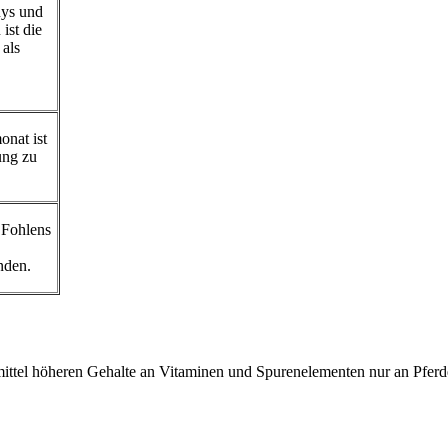
nys und
ist die
als
onat ist
ung zu
 Fohlens
nden.
ittel höheren Gehalte an Vitaminen und Spurenelementen nur an Pferde 