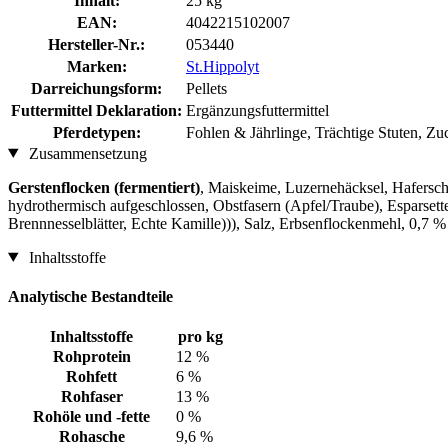
Inhalt:
25 kg
EAN:
4042215102007
Hersteller-Nr.:
053440
Marken:
St.Hippolyt
Darreichungsform:
Pellets
Futtermittel Deklaration:
Ergänzungsfuttermittel
Pferdetypen:
Fohlen & Jährlinge, Trächtige Stuten, Zu
Zusammensetzung
Gerstenflocken (fermentiert)
, Maiskeime, Luzernehäcksel, Hafers
hydrothermisch aufgeschlossen, Obstfasern (Apfel/Traube), Esparset
Brennnesselblätter, Echte Kamille))), Salz, Erbsenflockenmehl, 0,7
Inhaltsstoffe
Analytische Bestandteile
Inhaltsstoffe
pro kg
Rohprotein
12 %
Rohfett
6 %
Rohfaser
13 %
Rohöle und -fette
0 %
Rohasche
9,6 %