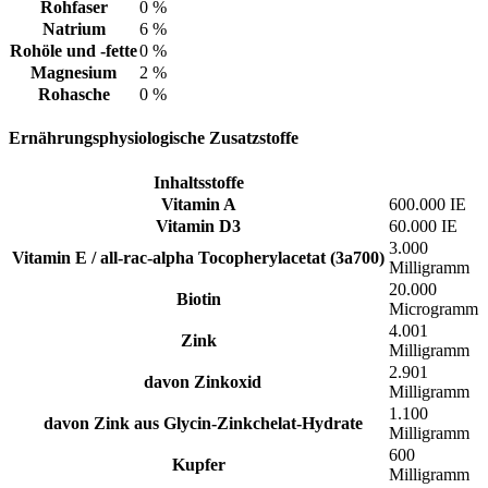
Rohfaser
0 %
Natrium
6 %
Rohöle und -fette
0 %
Magnesium
2 %
Rohasche
0 %
Ernährungsphysiologische Zusatzstoffe
Inhaltsstoffe
Vitamin A
600.000 IE
Vitamin D3
60.000 IE
3.000
Vitamin E / all-rac-alpha Tocopherylacetat (3a700)
Milligramm
20.000
Biotin
Microgramm
4.001
Zink
Milligramm
2.901
davon Zinkoxid
Milligramm
1.100
davon Zink aus Glycin-Zinkchelat-Hydrate
Milligramm
600
Kupfer
Milligramm