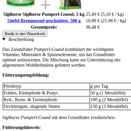
Siglhorse Siglhorse Pumperl-Gsund, 5 kg
25,49 €
(5,10 € / kg)
Stiefel Brennnessel geschnitten, 500 g
10,99 €
(21,98 € / kg)
Gesamtpreis:
36,48 €
Beide in den Warenkorb
Beschreibung
Das Zusatzfutter
Pumperl-Gsund
kombiniert die wichtigsten
Vitamine, Mineralien & Spurenelemente, um das Grundfutter
optimal aufzuwerten. Die Mischung kann zur Unterstützung des
allgemeinen Wohlbefindens gefüttert werden.
Fütterungsempfehlung:
Pferdetyp
g pro Tag
Fohlen, Kleinpferde & Ponys
50 g (1 Messlöffel)
Reit-, Renn- & Turnierpferde
100 g (2 Messlöffel)
Deckhengste, säugende Stuten
150 g (3 Messlöffel)
Siglhorse Pumperl-Gsund
mit dem Grundfutter verabreichen.
Fütterungshinweis: