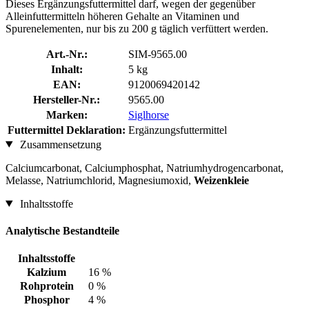
Dieses Ergänzungsfuttermittel darf, wegen der gegenüber
Alleinfuttermitteln höheren Gehalte an Vitaminen und
Spurenelementen, nur bis zu 200 g täglich verfüttert werden.
Art.-Nr.:
SIM-9565.00
Inhalt:
5 kg
EAN:
9120069420142
Hersteller-Nr.:
9565.00
Marken:
Siglhorse
Futtermittel Deklaration:
Ergänzungsfuttermittel
Zusammensetzung
Calciumcarbonat, Calciumphosphat, Natriumhydrogencarbonat,
Melasse, Natriumchlorid, Magnesiumoxid,
Weizenkleie
Inhaltsstoffe
Analytische Bestandteile
Inhaltsstoffe
Kalzium
16 %
Rohprotein
0 %
Phosphor
4 %