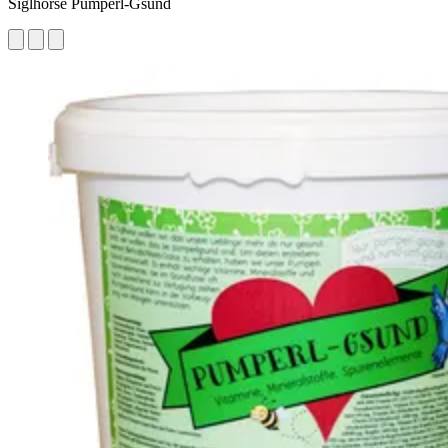
Siglhorse Pumperl-Gsund