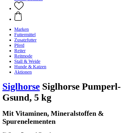
Marken
Futtermittel
Zusatzfutter
Pferd
Reiter
Reitmode
Stall & Weide
Hunde & Katzen
Aktionen
Siglhorse
Siglhorse Pumperl-
Gsund, 5 kg
Mit Vitaminen, Mineralstoffen &
Spurenelementen