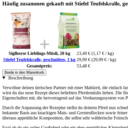
Häufig zusammen gekauft mit Stiefel Teufelskralle, ge
Siglhorse Lieblings-Müsli, 20 kg
23,49 €
(1,17 € / kg)
Stiefel Teufelskralle, geschnitten, 1 kg
29,99 €
(29,99 € / kg)
Gesamtpreis:
53,48 €
Beide in den Warenkorb
Beschreibung
Verwöhne deinen tierischen Partner mit einer Mahlzeit, die einfach fa
wirst du das neue Rezept dieses beliebten Pferdemüslis lieben. Die fl
Eigenschaften mit, die hervorragend auf das Verdauungssystem von Pf
Durch die Anpassung der Rezeptur stellst du deinem Pferd nun schnell
bekannte Basis aus knackigen Mais- und Gerstenflocken sowie feiner 
überaus appetitliche Komposition, die selbst sehr wählerische Feinsch
Egal ob du ein agiles Großpferd oder ein eher gemütliches Kleinpferd