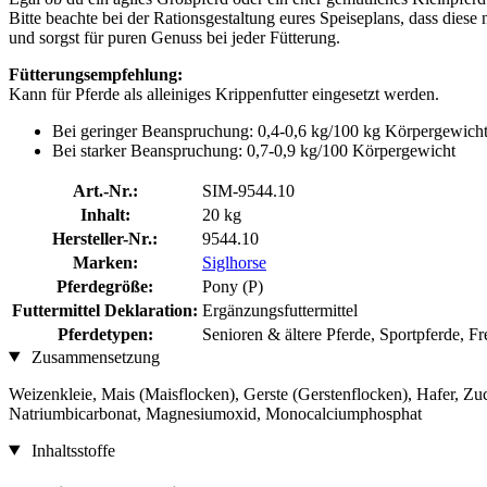
Bitte beachte bei der Rationsgestaltung eures Speiseplans, dass dies
und sorgst für puren Genuss bei jeder Fütterung.
Fütterungsempfehlung:
Kann für Pferde als alleiniges Krippenfutter eingesetzt werden.
Bei geringer Beanspruchung: 0,4-0,6 kg/100 kg Körpergewich
Bei starker Beanspruchung: 0,7-0,9 kg/100 Körpergewicht
Art.-Nr.:
SIM-9544.10
Inhalt:
20 kg
Hersteller-Nr.:
9544.10
Marken:
Siglhorse
Pferdegröße:
Pony (P)
Futtermittel Deklaration:
Ergänzungsfuttermittel
Pferdetypen:
Senioren & ältere Pferde, Sportpferde, Fr
Zusammensetzung
Weizenkleie, Mais (Maisflocken), Gerste (Gerstenflocken), Hafer, Zuc
Natriumbicarbonat, Magnesiumoxid, Monocalciumphosphat
Inhaltsstoffe