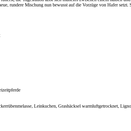
e neue, rundere Mischung nun bewusst auf die Vorzüge von Hafer setzt. 
t
eizeitpferde
kerrübenmelasse, Leinkuchen, Grashäcksel warmluftgetrocknet, Lignocel