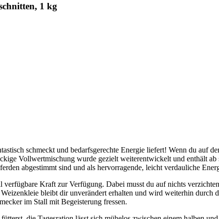
schnitten, 1 kg
ntastisch schmeckt und bedarfsgerechte Energie liefert! Wenn du auf der
ockige Vollwertmischung wurde gezielt weiterentwickelt und enthält ab s
erden abgestimmt sind und als hervorragende, leicht verdauliche Energ
 verfügbare Kraft zur Verfügung. Dabei musst du auf nichts verzichten,
Weizenkleie bleibt dir unverändert erhalten und wird weiterhin durch 
mecker im Stall mit Begeisterung fressen.
 fütterst, die Tagesration lässt sich mühelos zwischen einem halben u