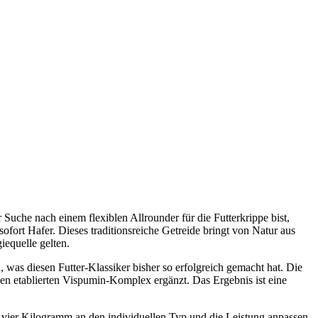
 Suche nach einem flexiblen Allrounder für die Futterkrippe bist,
ofort Hafer. Dieses traditionsreiche Getreide bringt von Natur aus
iequelle gelten.
 was diesen Futter-Klassiker bisher so erfolgreich gemacht hat. Die
den etablierten Vispumin-Komplex ergänzt. Das Ergebnis ist eine
nd vier Kilogramm an den individuellen Typ und die Leistung anpassen.