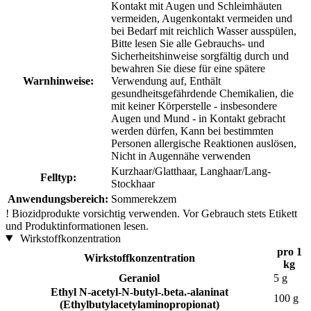
Kontakt mit Augen und Schleimhäuten
vermeiden, Augenkontakt vermeiden und
bei Bedarf mit reichlich Wasser ausspülen,
Bitte lesen Sie alle Gebrauchs- und
Sicherheitshinweise sorgfältig durch und
bewahren Sie diese für eine spätere
Warnhinweise:
Verwendung auf, Enthält
gesundheitsgefährdende Chemikalien, die
mit keiner Körperstelle - insbesondere
Augen und Mund - in Kontakt gebracht
werden dürfen, Kann bei bestimmten
Personen allergische Reaktionen auslösen,
Nicht in Augennähe verwenden
Kurzhaar/Glatthaar, Langhaar/Lang-
Felltyp:
Stockhaar
Anwendungsbereich:
Sommerekzem
!
Biozidprodukte vorsichtig verwenden. Vor Gebrauch stets Etikett
und Produktinformationen lesen.
Wirkstoffkonzentration
pro 1
Wirkstoffkonzentration
kg
Geraniol
5 g
Ethyl N-acetyl-N-butyl-.beta.-alaninat
100 g
(Ethylbutylacetylaminopropionat)