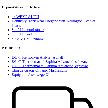
EquusVitalis entdecken:
dr. WEYRAUCH
Kentucky Horsewear Fliegenohren Wellington "Velvet
Pearls"
Stiefel Immunkräuter
Stiefel Leinöl
Sprenger Fohlengeschirr
Neuheiten:
E·L·T Reitsocken Argyle, asphalt
E·L·T Thermomantel Saphira Advanced, schwarz
E·L·T Thermomantel Saphira Advanced, espresso
Chia de Gracia Organic Magnesium
Equiprana Atemwege Öl