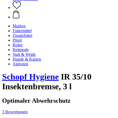
Marken
Futtermittel
Zusatzfutter
Pferd
Reiter
Reitmode
Stall & Weide
Hunde & Katzen
Aktionen
Schopf Hygiene
IR 35/10
Insektenbremse, 3 l
Optimaler Abwehrschutz
3 Bewertungen