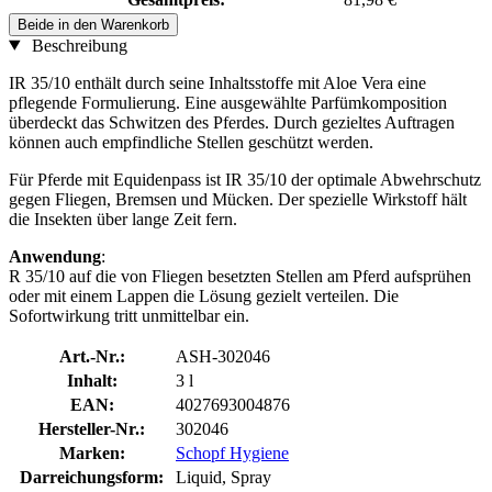
Beide in den Warenkorb
Beschreibung
IR 35/10 enthält durch seine Inhaltsstoffe mit Aloe Vera eine
pflegende Formulierung. Eine ausgewählte Parfümkomposition
überdeckt das Schwitzen des Pferdes. Durch gezieltes Auftragen
können auch empfindliche Stellen geschützt werden.
Für Pferde mit Equidenpass ist IR 35/10 der optimale Abwehrschutz
gegen Fliegen, Bremsen und Mücken. Der spezielle Wirkstoff hält
die Insekten über lange Zeit fern.
Anwendung
:
R 35/10 auf die von Fliegen besetzten Stellen am Pferd aufsprühen
oder mit einem Lappen die Lösung gezielt verteilen. Die
Sofortwirkung tritt unmittelbar ein.
Art.-Nr.:
ASH-302046
Inhalt:
3 l
EAN:
4027693004876
Hersteller-Nr.:
302046
Marken:
Schopf Hygiene
Darreichungsform:
Liquid, Spray