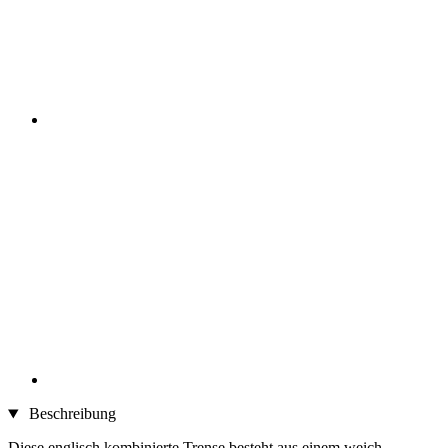
Beschreibung
Diese englisch kombinierte Trense besteht aus einem weich