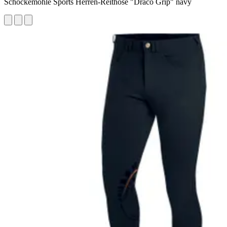
Schockemöhle Sports Herren-Reithose "Draco Grip" navy