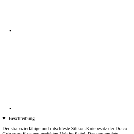
Beschreibung
Der strapazierfähige und rutschfeste Silikon-Kniebesatz der Draco
Grip sorgt für einen perfekten Halt im Sattel. Das verwendete