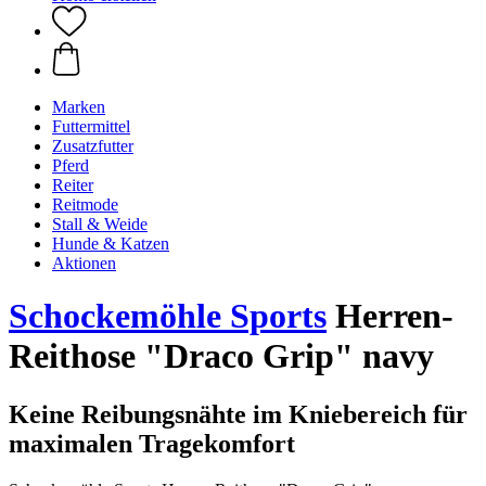
Marken
Futtermittel
Zusatzfutter
Pferd
Reiter
Reitmode
Stall & Weide
Hunde & Katzen
Aktionen
Schockemöhle Sports
Herren-
Reithose "Draco Grip" navy
Keine Reibungsnähte im Kniebereich für
maximalen Tragekomfort