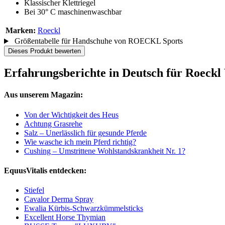
Klassischer Klettriegel
Bei 30° C maschinenwaschbar
Marken:
Roeckl
Größentabelle für Handschuhe von ROECKL Sports
Dieses Produkt bewerten
Erfahrungsberichte in Deutsch für Roeck
Aus unserem Magazin:
Von der Wichtigkeit des Heus
Achtung Grasrehe
Salz – Unerlässlich für gesunde Pferde
Wie wasche ich mein Pferd richtig?
Cushing – Umstrittene Wohlstandskrankheit Nr. 1?
EquusVitalis entdecken:
Stiefel
Cavalor Derma Spray
Ewalia Kürbis-Schwarzkümmelsticks
Excellent Horse Thymian