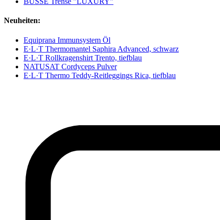
BUSSE Trense "LUXURY"
Neuheiten:
Equiprana Immunsystem Öl
E·L·T Thermomantel Saphira Advanced, schwarz
E·L·T Rollkragenshirt Trento, tiefblau
NATUSAT Cordyceps Pulver
E·L·T Thermo Teddy-Reitleggings Rica, tiefblau