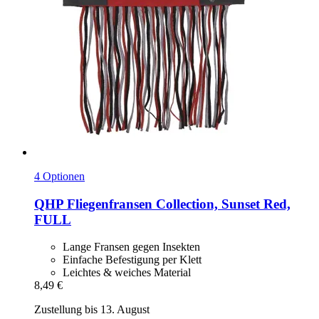
4 Optionen
QHP
Fliegenfransen Collection, Sunset Red,
FULL
Lange Fransen gegen Insekten
Einfache Befestigung per Klett
Leichtes & weiches Material
8,49 €
Zustellung bis 13. August