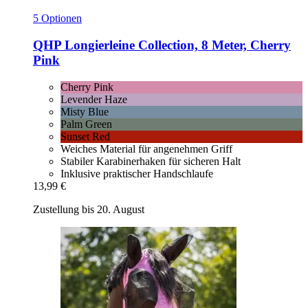
5 Optionen
QHP
Longierleine Collection, 8 Meter, Cherry
Pink
Cherry Pink
Levender Haze
Misty Blue
Palm Green
Sunset Red
Weiches Material für angenehmen Griff
Stabiler Karabinerhaken für sicheren Halt
Inklusive praktischer Handschlaufe
13,99 €
Zustellung bis 20. August