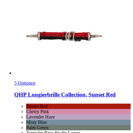
5 Optionen
QHP
Longierbrille Collection, Sunset Red
Sunset Red
Cherry Pink
Lavender Haze
Misty Blue
Palm Green
Zentraler Ring für die Longe