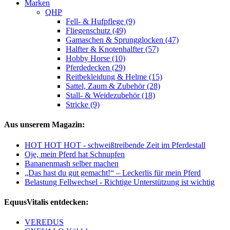
Marken
QHP
Fell- & Hufpflege (9)
Fliegenschutz (49)
Gamaschen & Sprungglocken (47)
Halfter & Knotenhalfter (57)
Hobby Horse (10)
Pferdedecken (29)
Reitbekleidung & Helme (15)
Sattel, Zaum & Zubehör (28)
Stall- & Weidezubehör (18)
Stricke (9)
Aus unserem Magazin:
HOT HOT HOT - schweißtreibende Zeit im Pferdestall
Oje, mein Pferd hat Schnupfen
Bananenmash selber machen
„Das hast du gut gemacht!“ – Leckerlis für mein Pferd
Belastung Fellwechsel - Richtige Unterstützung ist wichtig
EquusVitalis entdecken:
VEREDUS