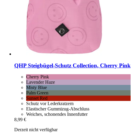
QHP
Steigbügel-​Schutz Collection, Cherry Pink
Cherry Pink
Lavender Haze
Misty Blue
Palm Green
Sunset Red
Schutz vor Lederkratzern
Elastischer Gummizug-Abschluss
Weiches, schonendes Innenfutter
8,99 €
Derzeit nicht verfügbar