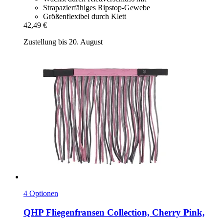
Strapazierfähiges Ripstop-Gewebe
Größenflexibel durch Klett
42,49 €
Zustellung bis 20. August
4 Optionen
QHP
Fliegenfransen Collection, Cherry Pink,