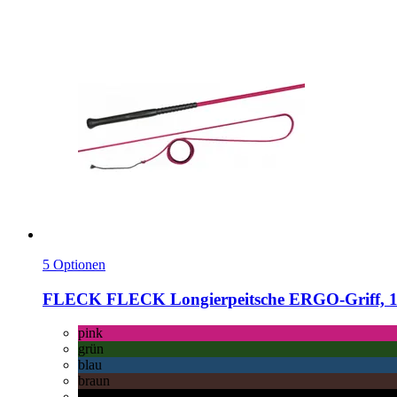
5 Optionen
FLECK
FLECK Longierpeitsche ERGO-​Griff, 1
pink
grün
blau
braun
schwarz