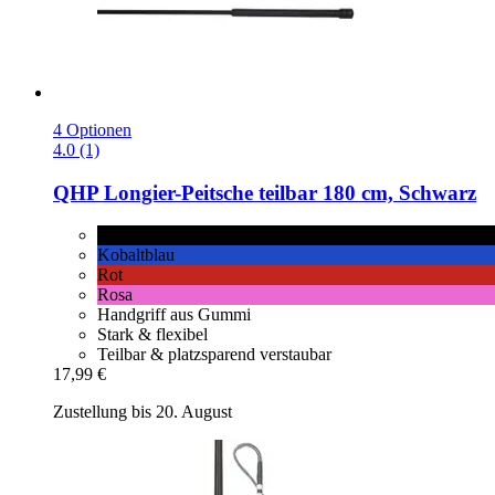
4 Optionen
4.0 (1)
QHP
Longier-​Peitsche teilbar 180 cm, Schwarz
Schwarz
Kobaltblau
Rot
Rosa
Handgriff aus Gummi
Stark & flexibel
Teilbar & platzsparend verstaubar
17,99 €
Zustellung bis 20. August