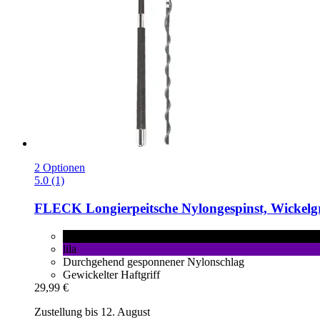
2 Optionen
5.0 (1)
FLECK
Longierpeitsche Nylongespinst, Wickelgr
schwarz
lila
Durchgehend gesponnener Nylonschlag
Gewickelter Haftgriff
29,99 €
Zustellung bis 12. August