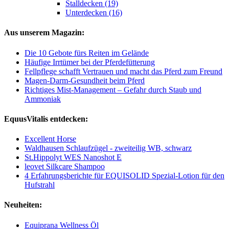
Stalldecken (19)
Unterdecken (16)
Aus unserem Magazin:
Die 10 Gebote fürs Reiten im Gelände
Häufige Irrtümer bei der Pferdefütterung
Fellpflege schafft Vertrauen und macht das Pferd zum Freund
Magen-Darm-Gesundheit beim Pferd
Richtiges Mist-Management – Gefahr durch Staub und
Ammoniak
EquusVitalis entdecken:
Excellent Horse
Waldhausen Schlaufzügel - zweiteilig WB, schwarz
St.Hippolyt WES Nanoshot E
leovet Silkcare Shampoo
4 Erfahrungsberichte für EQUISOLID Spezial-Lotion für den
Hufstrahl
Neuheiten:
Equiprana Wellness Öl