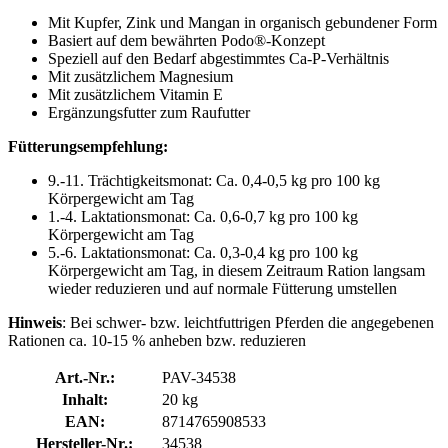
Mit Kupfer, Zink und Mangan in organisch gebundener Form
Basiert auf dem bewährten Podo®-Konzept
Speziell auf den Bedarf abgestimmtes Ca-P-Verhältnis
Mit zusätzlichem Magnesium
Mit zusätzlichem Vitamin E
Ergänzungsfutter zum Raufutter
Fütterungsempfehlung:
9.-11. Trächtigkeitsmonat: Ca. 0,4-0,5 kg pro 100 kg
Körpergewicht am Tag
1.-4. Laktationsmonat: Ca. 0,6-0,7 kg pro 100 kg
Körpergewicht am Tag
5.-6. Laktationsmonat: Ca. 0,3-0,4 kg pro 100 kg
Körpergewicht am Tag, in diesem Zeitraum Ration langsam
wieder reduzieren und auf normale Fütterung umstellen
Hinweis
: Bei schwer- bzw. leichtfuttrigen Pferden die angegebenen
Rationen ca. 10-15 % anheben bzw. reduzieren
Art.-Nr.:
PAV-34538
Inhalt:
20 kg
EAN:
8714765908533
Hersteller-Nr.:
34538