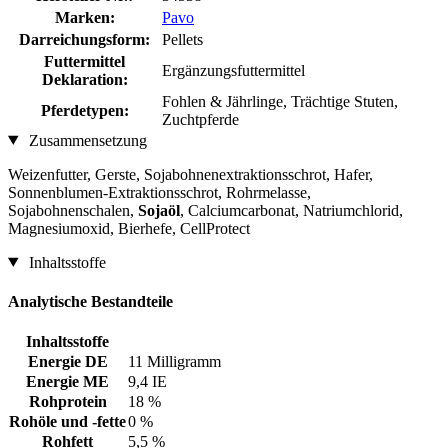
Marken:
Pavo
Darreichungsform:
Pellets
Futtermittel
Ergänzungsfuttermittel
Deklaration:
Fohlen & Jährlinge, Trächtige Stuten,
Pferdetypen:
Zuchtpferde
Zusammensetzung
Weizenfutter, Gerste, Sojabohnenextraktionsschrot, Hafer,
Sonnenblumen-Extraktionsschrot, Rohrmelasse,
Sojabohnenschalen,
Sojaöl
, Calciumcarbonat, Natriumchlorid,
Magnesiumoxid, Bierhefe, CellProtect
Inhaltsstoffe
Analytische Bestandteile
Inhaltsstoffe
Energie DE
11 Milligramm
Energie ME
9,4 IE
Rohprotein
18 %
Rohöle und -fette
0 %
Rohfett
5,5 %