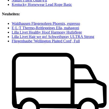
Nature's Best Oldie-Fit
Kentucky Horsewear Lead Rope Basic
Neuheiten:
Waldhausen Fliegenohren Phoenix, espresso
E·L·T Thermo-Reitleggings Ella, mahagoni
Lilla Livet Healthy Hoof Harmony Hufpflege
Lilla Livet Hair we go! Schweifspray ULTRA Strong
Fliegenhaube 'Wellington Plaited Cord', Full