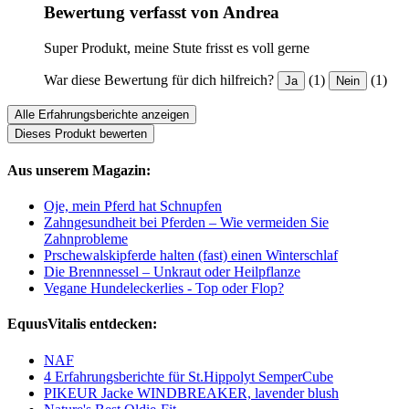
Bewertung verfasst von Andrea
Super Produkt, meine Stute frisst es voll gerne
War diese Bewertung für dich hilfreich?
(1)
(1)
Ja
Nein
Alle Erfahrungsberichte anzeigen
Dieses Produkt bewerten
Aus unserem Magazin:
Oje, mein Pferd hat Schnupfen
Zahngesundheit bei Pferden – Wie vermeiden Sie
Zahnprobleme
Prschewalskipferde halten (fast) einen Winterschlaf
Die Brennnessel – Unkraut oder Heilpflanze
Vegane Hundeleckerlies - Top oder Flop?
EquusVitalis entdecken:
NAF
4 Erfahrungsberichte für St.Hippolyt SemperCube
PIKEUR Jacke WINDBREAKER, lavender blush