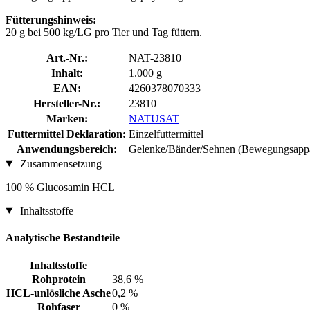
Fütterungshinweis:
20 g bei 500 kg/LG pro Tier und Tag füttern.
Art.-Nr.:
NAT-23810
Inhalt:
1.000 g
EAN:
4260378070333
Hersteller-Nr.:
23810
Marken:
NATUSAT
Futtermittel Deklaration:
Einzelfuttermittel
Anwendungsbereich:
Gelenke/Bänder/Sehnen (Bewegungsappa
Zusammensetzung
100 % Glucosamin HCL
Inhaltsstoffe
Analytische Bestandteile
Inhaltsstoffe
Rohprotein
38,6 %
HCL-unlösliche Asche
0,2 %
Rohfaser
0 %