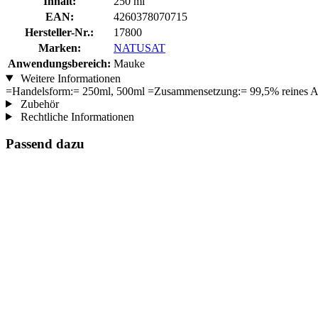
Inhalt:
250 ml
EAN:
4260378070715
Hersteller-Nr.:
17800
Marken:
NATUSAT
Anwendungsbereich:
Mauke
Weitere Informationen
=Handelsform:= 250ml, 500ml =Zusammensetzung:= 99,5% reines Alo
Zubehör
Rechtliche Informationen
Passend dazu