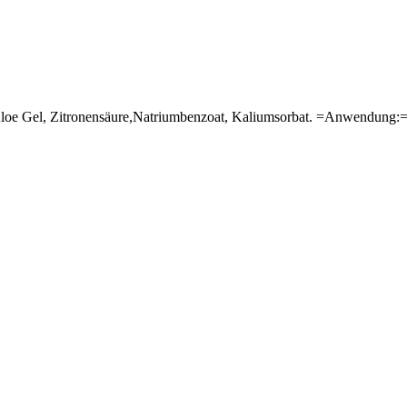
e Gel, Zitronensäure,Natriumbenzoat, Kaliumsorbat. =Anwendung:= k