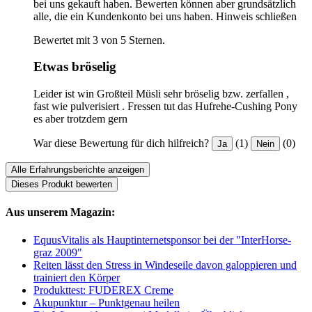
bei uns gekauft haben. Bewerten können aber grundsätzlich
alle, die ein Kundenkonto bei uns haben.
Hinweis schließen
Bewertet mit 3 von 5 Sternen.
Etwas bröselig
Leider ist win Großteil Müsli sehr bröselig bzw. zerfallen ,
fast wie pulverisiert . Fressen tut das Hufrehe-Cushing Pony
es aber trotzdem gern
War diese Bewertung für dich hilfreich?
(1)
(0)
Ja
Nein
Alle Erfahrungsberichte anzeigen
Dieses Produkt bewerten
Aus unserem Magazin:
EquusVitalis als Hauptinternetsponsor bei der "InterHorse-
graz 2009"
Reiten lässt den Stress in Windeseile davon galoppieren und
trainiert den Körper
Produkttest: FUDEREX Creme
Akupunktur – Punktgenau heilen