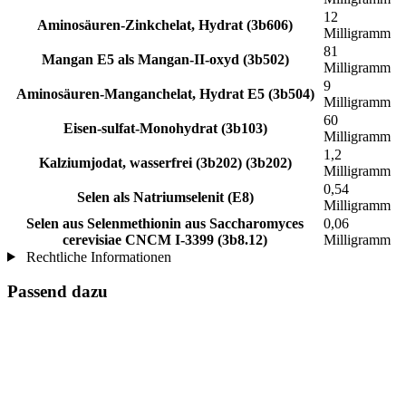
12
Aminosäuren-Zinkchelat, Hydrat (3b606)
Milligramm
81
Mangan E5 als Mangan-II-oxyd (3b502)
Milligramm
9
Aminosäuren-Manganchelat, Hydrat E5 (3b504)
Milligramm
60
Eisen-sulfat-Monohydrat (3b103)
Milligramm
1,2
Kalziumjodat, wasserfrei (3b202) (3b202)
Milligramm
0,54
Selen als Natriumselenit (E8)
Milligramm
Selen aus Selenmethionin aus Saccharomyces
0,06
cerevisiae CNCM I-3399 (3b8.12)
Milligramm
Rechtliche Informationen
Passend dazu