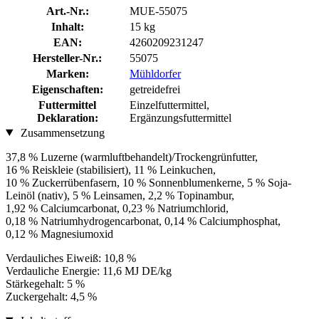
Art.-Nr.:
MUE-55075
Inhalt:
15 kg
EAN:
4260209231247
Hersteller-Nr.:
55075
Marken:
Mühldorfer
Eigenschaften:
getreidefrei
Futtermittel
Einzelfuttermittel,
Deklaration:
Ergänzungsfuttermittel
Zusammensetzung
37,8 % Luzerne (warmluftbehandelt)/Trockengrünfutter,
16 % Reiskleie (stabilisiert), 11 % Leinkuchen,
10 % Zuckerrübenfasern, 10 % Sonnenblumenkerne, 5 % Soja-
Leinöl (nativ), 5 % Leinsamen, 2,2 % Topinambur,
1,92 % Calciumcarbonat, 0,23 % Natriumchlorid,
0,18 % Natriumhydrogencarbonat, 0,14 % Calciumphosphat,
0,12 % Magnesiumoxid
Verdauliches Eiweiß: 10,8 %
Verdauliche Energie: 11,6 MJ DE/kg
Stärkegehalt: 5 %
Zuckergehalt: 4,5 %