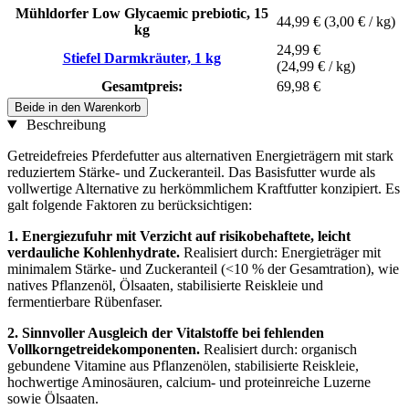
Mühldorfer Low Glycaemic prebiotic, 15
44,99 €
(3,00 € / kg)
kg
24,99 €
Stiefel Darmkräuter, 1 kg
(24,99 € / kg)
Gesamtpreis:
69,98 €
Beide in den Warenkorb
Beschreibung
Getreidefreies Pferdefutter aus alternativen Energieträgern mit stark
reduziertem Stärke- und Zuckeranteil. Das Basisfutter wurde als
vollwertige Alternative zu herkömmlichem Kraftfutter konzipiert. Es
galt folgende Faktoren zu berücksichtigen:
1. Energiezufuhr mit Verzicht auf risikobehaftete, leicht
verdauliche Kohlenhydrate.
Realisiert durch: Energieträger mit
minimalem Stärke- und Zuckeranteil (<10 % der Gesamtration), wie
natives Pflanzenöl, Ölsaaten, stabilisierte Reiskleie und
fermentierbare Rübenfaser.
2. Sinnvoller Ausgleich der Vitalstoffe bei fehlenden
Vollkorngetreidekomponenten.
Realisiert durch: organisch
gebundene Vitamine aus Pflanzenölen, stabilisierte Reiskleie,
hochwertige Aminosäuren, calcium- und proteinreiche Luzerne
sowie Ölsaaten.