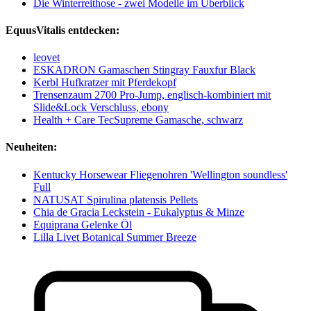
Die Winterreithose - zwei Modelle im Überblick
EquusVitalis entdecken:
leovet
ESKADRON Gamaschen Stingray Fauxfur Black
Kerbl Hufkratzer mit Pferdekopf
Trensenzaum 2700 Pro-Jump, englisch-kombiniert mit
Slide&Lock Verschluss, ebony
Health + Care TecSupreme Gamasche, schwarz
Neuheiten:
Kentucky Horsewear Fliegenohren 'Wellington soundless'
Full
NATUSAT Spirulina platensis Pellets
Chia de Gracia Leckstein - Eukalyptus & Minze
Equiprana Gelenke Öl
Lilla Livet Botanical Summer Breeze