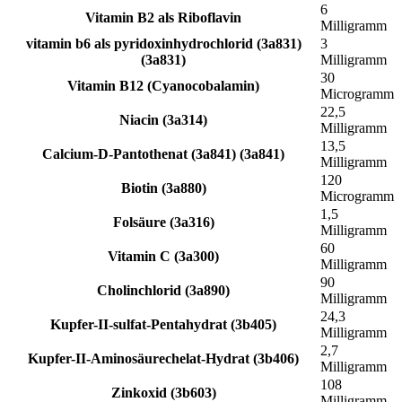
6
Vitamin B2 als Riboflavin
Milligramm
vitamin b6 als pyridoxinhydrochlorid (3a831)
3
(3a831)
Milligramm
30
Vitamin B12 (Cyanocobalamin)
Microgramm
22,5
Niacin (3a314)
Milligramm
13,5
Calcium-D-Pantothenat (3a841) (3a841)
Milligramm
120
Biotin (3a880)
Microgramm
1,5
Folsäure (3a316)
Milligramm
60
Vitamin C (3a300)
Milligramm
90
Cholinchlorid (3a890)
Milligramm
24,3
Kupfer-II-sulfat-Pentahydrat (3b405)
Milligramm
2,7
Kupfer-II-Aminosäurechelat-Hydrat (3b406)
Milligramm
108
Zinkoxid (3b603)
Milligramm