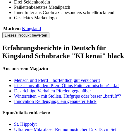
Drei Seidenkordeln
Paillettenbesetztes Metallpatch
Innenfutter aus Coolmax - besonders schnelltrocknend
Gesticktes Markenlogo
Marken:
Kingsland
Dieses Produkt bewerten
Erfahrungsberichte in Deutsch für
Kingsland Schabracke "KLkenai" black
Aus unserem Magazin:
Mensch und Pferd – hoffentlich gut versichert!
Ist es sinnvoll, dem Pferd Öl ins Futter zu mischen? – Ja!
Das richtige Verhalten Pferden gegenüber
Winterreiten – mit Stollen, Hufgrips oder besser „barfuß“?
Innovation Reitleggings: ein genauerer Blick
EquusVitalis entdecken:
St. Hippolyt
Ultrafeine Mikrofaser Reinigungstücher 15 x 18 cm Set