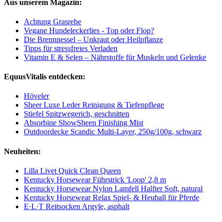
Aus unserem Magazin:
Achtung Grasrehe
Vegane Hundeleckerlies - Top oder Flop?
Die Brennnessel – Unkraut oder Heilpflanze
Tipps für stressfreies Verladen
Vitamin E & Selen – Nährstoffe für Muskeln und Gelenke
EquusVitalis entdecken:
Höveler
Sheer Luxe Leder Reinigung & Tiefenpflege
Stiefel Spitzwegerich, geschnitten
Absorbine ShowSheen Finishing Mist
Outdoordecke Scandic Multi-Layer, 250g/100g, schwarz
Neuheiten:
Lilla Livet Quick Clean Queen
Kentucky Horsewear Führstrick 'Loop' 2,8 m
Kentucky Horsewear Nylon Lamfell Halfter Soft, natural
Kentucky Horsewear Relax Spiel- & Heuball für Pferde
E·L·T Reitsocken Argyle, asphalt