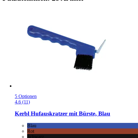
5 Optionen
4.6 (11)
Kerbl
Hufauskratzer mit Bürste, Blau
Blau
Rot
Schwarz