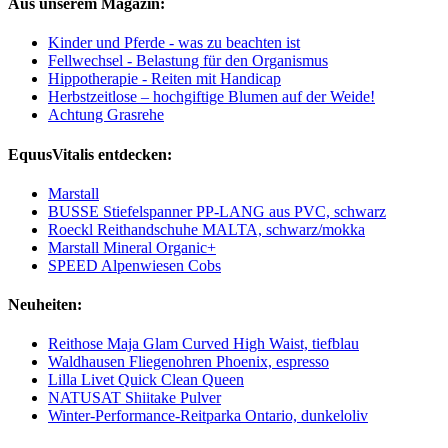
Aus unserem Magazin:
Kinder und Pferde - was zu beachten ist
Fellwechsel - Belastung für den Organismus
Hippotherapie - Reiten mit Handicap
Herbstzeitlose – hochgiftige Blumen auf der Weide!
Achtung Grasrehe
EquusVitalis entdecken:
Marstall
BUSSE Stiefelspanner PP-LANG aus PVC, schwarz
Roeckl Reithandschuhe MALTA, schwarz/mokka
Marstall Mineral Organic+
SPEED Alpenwiesen Cobs
Neuheiten:
Reithose Maja Glam Curved High Waist, tiefblau
Waldhausen Fliegenohren Phoenix, espresso
Lilla Livet Quick Clean Queen
NATUSAT Shiitake Pulver
Winter-Performance-Reitparka Ontario, dunkeloliv