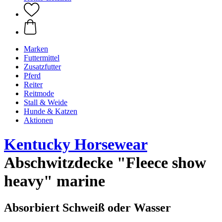
Marken
Futtermittel
Zusatzfutter
Pferd
Reiter
Reitmode
Stall & Weide
Hunde & Katzen
Aktionen
Kentucky Horsewear
Abschwitzdecke "Fleece show
heavy" marine
Absorbiert Schweiß oder Wasser