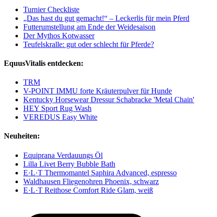
Turnier Checkliste
„Das hast du gut gemacht!“ – Leckerlis für mein Pferd
Futterumstellung am Ende der Weidesaison
Der Mythos Kotwasser
Teufelskralle: gut oder schlecht für Pferde?
EquusVitalis entdecken:
TRM
V-POINT IMMU forte Kräuterpulver für Hunde
Kentucky Horsewear Dressur Schabracke 'Metal Chain'
HEY Sport Rug Wash
VEREDUS Easy White
Neuheiten:
Equiprana Verdauungs Öl
Lilla Livet Berry Bubble Bath
E·L·T Thermomantel Saphira Advanced, espresso
Waldhausen Fliegenohren Phoenix, schwarz
E·L·T Reithose Comfort Ride Glam, weiß