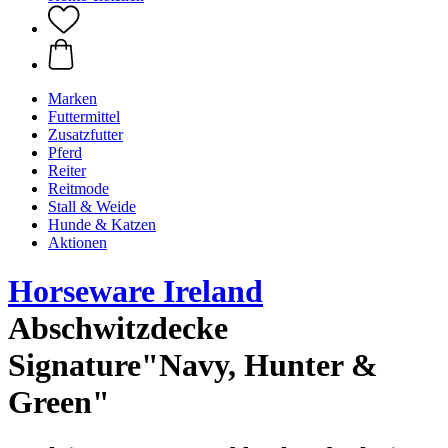
Marken
Futtermittel
Zusatzfutter
Pferd
Reiter
Reitmode
Stall & Weide
Hunde & Katzen
Aktionen
Horseware Ireland
Abschwitzdecke
Signature"Navy, Hunter &
Green"