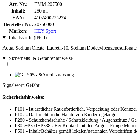
Art.-Nr.:
EMM-207500
Inhalt:
250 ml
EAN:
4102460275274
Hersteller-Nr.:
20750000
Marken:
HEY Sport
Inhaltsstoffe (INCI)
Aqua, Sodium Oleate, Laureth-10, Sodium Dodecylbenzenesulfonate,
Sicherheits- & Gefahrenhinweise
Signalwort: Gefahr
Sicherheitshinweise:
P101 - Ist ärztlicher Rat erforderlich, Verpackung oder Kennzei
P102 - Darf nicht in die Hände von Kindern gelangen
P280 - Schutzhandschuhe / Schutzkleidung / Augenschutz / Ges
P305+P351+P338 - Bei Kontakt mit den Augen: Einige Minuten 
P501 - Inhalt/Behälter gemäß lokalen/nationalen Vorschriften 