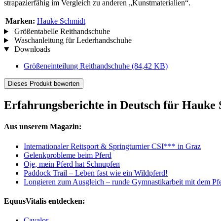
strapazierfähig im Vergleich zu anderen „Kunstmaterialien“.
Marken:
Hauke Schmidt
Größentabelle Reithandschuhe
Waschanleitung für Lederhandschuhe
Downloads
Größeneinteilung Reithandschuhe
(84,42 KB)
Dieses Produkt bewerten
Erfahrungsberichte in Deutsch für Hauke
Aus unserem Magazin:
Internationaler Reitsport & Springturnier CSI*** in Graz
Gelenkprobleme beim Pferd
Oje, mein Pferd hat Schnupfen
Paddock Trail – Leben fast wie ein Wildpferd!
Longieren zum Ausgleich – runde Gymnastikarbeit mit dem Pf
EquusVitalis entdecken:
Cavalor