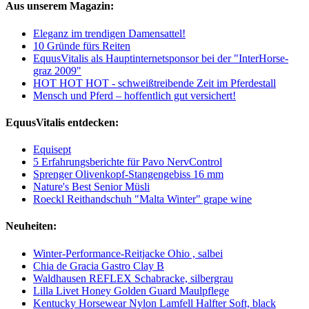
Aus unserem Magazin:
Eleganz im trendigen Damensattel!
10 Gründe fürs Reiten
EquusVitalis als Hauptinternetsponsor bei der "InterHorse-
graz 2009"
HOT HOT HOT - schweißtreibende Zeit im Pferdestall
Mensch und Pferd – hoffentlich gut versichert!
EquusVitalis entdecken:
Equisept
5 Erfahrungsberichte für Pavo NervControl
Sprenger Olivenkopf-Stangengebiss 16 mm
Nature's Best Senior Müsli
Roeckl Reithandschuh "Malta Winter" grape wine
Neuheiten:
Winter-Performance-Reitjacke Ohio , salbei
Chia de Gracia Gastro Clay B
Waldhausen REFLEX Schabracke, silbergrau
Lilla Livet Honey Golden Guard Maulpflege
Kentucky Horsewear Nylon Lamfell Halfter Soft, black