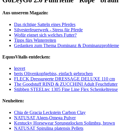
GoLeyGo 2.0 Führleine "Rope" braun
Aus unserem Magazin:
Das richtige Satteln eines Pferdes
Silvesterfeuerwerk - Stress für Pferde
Wofür eignet sich welches Futter?
Tipps fürs Winterreiten
Gedanken zum Thema Dominanz & Dominanzprobleme
EquusVitalis entdecken:
leovet
beris Olivenkopfgebiss, einfach gebrochen
FLECK Dressurgerte DRESSAGE DELUXE 110 cm
The Goodstuff RIND & ZUCCHINI Adult Feuchtfutter
Stübben STEELtec 1305 Fine Line Flex Schenkeltrense
Neuheiten:
Chia de Gracia Leckstein Carbon Clay
NATUSAT Algen-Omega Pulver
Kentucky Horsewear Sprungglocken Solimbra, brown
NATUSAT Spirulina platensis Pellets