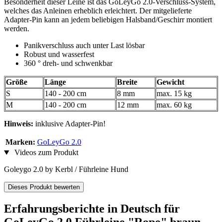
Besonderheit dieser Leine ist das GoLeyGo 2.0-Verschluss-System,
welches das Anleinen erheblich erleichtert. Der mitgelieferte
Adapter-Pin kann an jedem beliebigen Halsband/Geschirr montiert
werden.
Panikverschluss auch unter Last lösbar
Robust und wasserfest
360 ° dreh- und schwenkbar
Größe
Länge
Breite
Gewicht
S
140 - 200 cm
8 mm
max. 15 kg
M
140 - 200 cm
12 mm
max. 60 kg
Hinweis:
inklusive Adapter-Pin!
Marken:
GoLeyGo 2.0
Videos zum Produkt
Goleygo 2.0 by Kerbl / Führleine Hund
Dieses Produkt bewerten
Erfahrungsberichte in Deutsch für