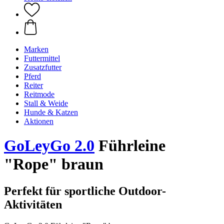
Marken
Futtermittel
Zusatzfutter
Pferd
Reiter
Reitmode
Stall & Weide
Hunde & Katzen
Aktionen
GoLeyGo 2.0
Führleine
"Rope" braun
Perfekt für sportliche Outdoor-
Aktivitäten