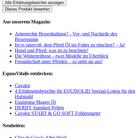
Alle Erfahrungsberichte anzeigen
Dieses Produkt bewerten
Aus unserem Magazin:
Artgerechte Boxenhaltung? - Vor- und Nachteile des
Boxenstopp
Ist es sinnvoll, dem Pferd Öl ins Futter zu mischen? – Ja!
Hund und Pferd: was ist zu beachten?
Die Winterreithose - zwei Modelle im Überblick
Freundschaft unter Pferden – so sieht sie aus!
EquusVitalis entdecken:
Cavalor
4 Erfahrungsberichte für EQUISOLID Spezial-Lotion für den
Hufstrahl
Equiprana Magen Öl
DERBY Standard Pellets
Cavalor START & GO SOFT Fohlenstarter
Neuheiten:
Chia de Gracia After Work