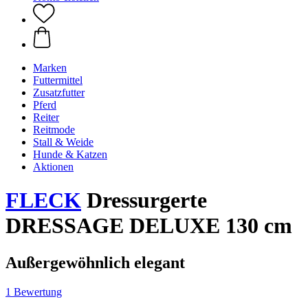
Marken
Futtermittel
Zusatzfutter
Pferd
Reiter
Reitmode
Stall & Weide
Hunde & Katzen
Aktionen
FLECK
Dressurgerte
DRESSAGE DELUXE 130 cm
Außergewöhnlich elegant
1 Bewertung