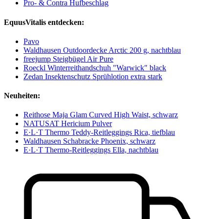
Pro- & Contra Hufbeschlag
EquusVitalis entdecken:
Pavo
Waldhausen Outdoordecke Arctic 200 g, nachtblau
freejump Steigbügel Air Pure
Roeckl Winterreithandschuh "Warwick" black
Zedan Insektenschutz Sprühlotion extra stark
Neuheiten:
Reithose Maja Glam Curved High Waist, schwarz
NATUSAT Hericium Pulver
E·L·T Thermo Teddy-Reitleggings Rica, tiefblau
Waldhausen Schabracke Phoenix, schwarz
E·L·T Thermo-Reitleggings Ella, nachtblau