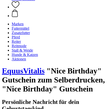
Marken
Futtermittel
Zusatzfutter
Pferd
Reiter
Reitmode
Stall & Weide
Hunde & Katzen
Aktionen
EquusVitalis
"Nice Birthday"
Gutschein zum Selberdrucken,
"Nice Birthday" Gutschein
Persönliche Nachricht für dein
Geburtstagskind