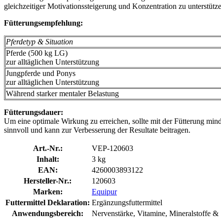
gleichzeitiger Motivationssteigerung und Konzentration zu unterstütz
Fütterungsempfehlung:
Pferdetyp & Situation
Pferde (500 kg LG)
zur alltäglichen Unterstützung
Jungpferde und Ponys
zur alltäglichen Unterstützung
Während starker mentaler Belastung
Fütterungsdauer:
Um eine optimale Wirkung zu erreichen, sollte mit der Fütterung min
sinnvoll und kann zur Verbesserung der Resultate beitragen.
Art.-Nr.:
VEP-120603
Inhalt:
3 kg
EAN:
4260003893122
Hersteller-Nr.:
120603
Marken:
Equipur
Futtermittel Deklaration:
Ergänzungsfuttermittel
Anwendungsbereich:
Nervenstärke, Vitamine, Mineralstoffe &