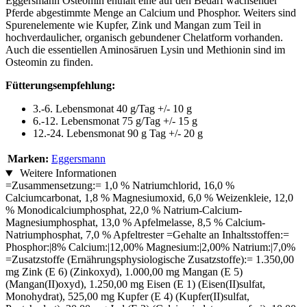
Eggersmann Osteomin enthält eine auf den Bedarf wachsender
Pferde abgestimmte Menge an Calcium und Phosphor. Weiters sind
Spurenelemente wie Kupfer, Zink und Mangan zum Teil in
hochverdaulicher, organisch gebundener Chelatform vorhanden.
Auch die essentiellen Aminosäruen Lysin und Methionin sind im
Osteomin zu finden.
Fütterungsempfehlung:
3.-6. Lebensmonat 40 g/Tag +/- 10 g
6.-12. Lebensmonat 75 g/Tag +/- 15 g
12.-24. Lebensmonat 90 g Tag +/- 20 g
Marken:
Eggersmann
Weitere Informationen
=Zusammensetzung:= 1,0 % Natriumchlorid, 16,0 %
Calciumcarbonat, 1,8 % Magnesiumoxid, 6,0 % Weizenkleie, 12,0
% Monodicalciumphosphat, 22,0 % Natrium-Calcium-
Magnesiumphosphat, 13,0 % Apfelmelasse, 8,5 % Calcium-
Natriumphosphat, 7,0 % Apfeltrester =Gehalte an Inhaltsstoffen:=
Phosphor:|8% Calcium:|12,00% Magnesium:|2,00% Natrium:|7,0%
=Zusatzstoffe (Ernährungsphysiologische Zusatzstoffe):= 1.350,00
mg Zink (E 6) (Zinkoxyd), 1.000,00 mg Mangan (E 5)
(Mangan(II)oxyd), 1.250,00 mg Eisen (E 1) (Eisen(II)sulfat,
Monohydrat), 525,00 mg Kupfer (E 4) (Kupfer(II)sulfat,