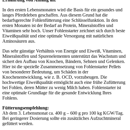
In den ersten Lebensmonaten wird die Basis für ein gesundes und
langes Pferdeleben geschaffen. Aus diesem Grund hat die
bedarfsgerechte Fohlenfütterung eine Schlüsselfunktion. In den
ersten Monaten ist der Bedarf an Protein, Mineralstoffen und
Vitaminen sehr hoch. Unser Fohlenstarter zeichnet sich durch beste
Eiweißqualität und eine optimale Versorgung mit natürlichen
Aminosäuren aus.
Das sehr günstige Verhältnis von Energie und Eiweiß, Vitaminen,
Mineralstoffen und Spurenelementen unterstützt das Wachstum und
sichert den Aufbau von Knochen, Bändern, Sehnen und Gelenken.
Hier ist die spezielle Zusammensetzung von Fohlenstarter Pellets
von besonderer Bedeutung, um Schäden in der
Knochenentwicklung, wie z. B. OCD, vorzubeugen. Die
hochwertige Eiweißqualität ermöglicht auch eine frühe Zufütterung
bei Fohlen, deren Mütter zu wenig Milch haben. Fohlenstarter ist
eine optimale Grundlage für die gesunde Entwicklung Ihres
Fohlens.
Fütterungsempfehlung:
Ab dem 3. Lebensmonat ca. 400 g – 600 g pro 100 kg KGW/Tag.
Bei geringerer Dosierung sollte ein zusätzliches Aufzuchtmineral
gefüttert werden.