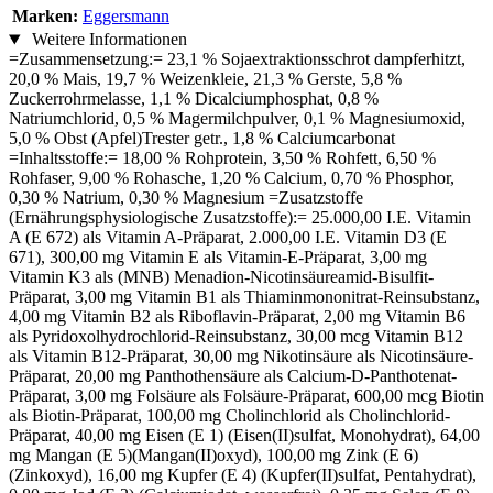
Marken:
Eggersmann
Weitere Informationen
=Zusammensetzung:= 23,1 % Sojaextraktionsschrot dampferhitzt,
20,0 % Mais, 19,7 % Weizenkleie, 21,3 % Gerste, 5,8 %
Zuckerrohrmelasse, 1,1 % Dicalciumphosphat, 0,8 %
Natriumchlorid, 0,5 % Magermilchpulver, 0,1 % Magnesiumoxid,
5,0 % Obst (Apfel)Trester getr., 1,8 % Calciumcarbonat
=Inhaltsstoffe:= 18,00 % Rohprotein, 3,50 % Rohfett, 6,50 %
Rohfaser, 9,00 % Rohasche, 1,20 % Calcium, 0,70 % Phosphor,
0,30 % Natrium, 0,30 % Magnesium =Zusatzstoffe
(Ernährungsphysiologische Zusatzstoffe):= 25.000,00 I.E. Vitamin
A (E 672) als Vitamin A-Präparat, 2.000,00 I.E. Vitamin D3 (E
671), 300,00 mg Vitamin E als Vitamin-E-Präparat, 3,00 mg
Vitamin K3 als (MNB) Menadion-Nicotinsäureamid-Bisulfit-
Präparat, 3,00 mg Vitamin B1 als Thiaminmononitrat-Reinsubstanz,
4,00 mg Vitamin B2 als Riboflavin-Präparat, 2,00 mg Vitamin B6
als Pyridoxolhydrochlorid-Reinsubstanz, 30,00 mcg Vitamin B12
als Vitamin B12-Präparat, 30,00 mg Nikotinsäure als Nicotinsäure-
Präparat, 20,00 mg Panthothensäure als Calcium-D-Panthotenat-
Präparat, 3,00 mg Folsäure als Folsäure-Präparat, 600,00 mcg Biotin
als Biotin-Präparat, 100,00 mg Cholinchlorid als Cholinchlorid-
Präparat, 40,00 mg Eisen (E 1) (Eisen(II)sulfat, Monohydrat), 64,00
mg Mangan (E 5)(Mangan(II)oxyd), 100,00 mg Zink (E 6)
(Zinkoxyd), 16,00 mg Kupfer (E 4) (Kupfer(II)sulfat, Pentahydrat),