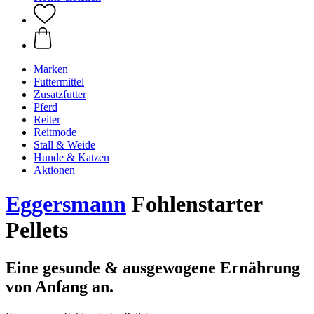
Marken
Futtermittel
Zusatzfutter
Pferd
Reiter
Reitmode
Stall & Weide
Hunde & Katzen
Aktionen
Eggersmann
Fohlenstarter
Pellets
Eine gesunde & ausgewogene Ernährung
von Anfang an.