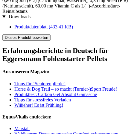
0,80 mg Jod (E 2) (Calciumjodat, wasserfrei), 0,35 mg Selen (E 8)
(Natriumselenit), 60,00 mg Vitamin C als L(+)-Ascorbinsäure-
Reinsubstanz
Downloads
Produktdatenblatt
(433,41 KB)
Dieses Produkt bewerten
Erfahrungsberichte in Deutsch für
Eggersmann Fohlenstarter Pellets
Aus unserem Magazin:
Tipps für "Seniorenpferde"
Horse & Dog Trail – so macht (Turnier-)Sport Freude!
Produkttest: Carbon Gel Absolut Gamasche
Tipps für stressfreies Verladen
Wiiiieher! Es ist Frühling!
EquusVitalis entdecken:
Marstall
Waldhausen Dressurgamasche Comfort, schwarz/natur