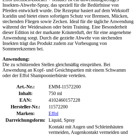
Insekten-Abwehr-Spray, das speziell für die Bedürfnisse von
Pferden entwickelt wurde. Die Rezeptur basiert auf dem Wirkstoff
Icaridin und bietet einen sofortigen Schutz vor Bremsen, Mücken,
stechenden Fliegen sowie Zecken. Ideal für die tägliche Anwendung
während der Weidesaison oder beim Training. Eine Besonderheit
dieser Edition ist der markante Kräuterduft, der für eine angenehme
Anwendung sorgt. Durch die gezielte Abwehr von stechenden
Insekten trägt das Produkt zudem zur Vorbeugung von
Sommerekzemen bei.
Anwendung:
Die zu schützenden Stellen gleichmäßig einsprühen. Bei
Anwendung an Kopf- und Gesichtspartien mit einem Schwamm
oder der Effol Shampoonierbürste verteilen.
Art.-Nr.:
EMM-11572200
Inhalt:
750 ml
EAN:
4102460157228
Hersteller-Nr.:
11572200
Marken:
Effol
Darreichungsform:
Liquid, Spray
Kontakt mit Augen und Schleimhäuten
vermeiden, Augenkontakt vermeiden und