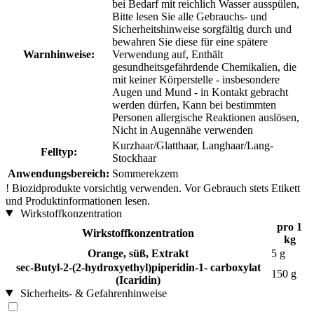
bei Bedarf mit reichlich Wasser ausspülen,
Bitte lesen Sie alle Gebrauchs- und
Sicherheitshinweise sorgfältig durch und
bewahren Sie diese für eine spätere
Warnhinweise:
Verwendung auf, Enthält
gesundheitsgefährdende Chemikalien, die
mit keiner Körperstelle - insbesondere
Augen und Mund - in Kontakt gebracht
werden dürfen, Kann bei bestimmten
Personen allergische Reaktionen auslösen,
Nicht in Augennähe verwenden
Kurzhaar/Glatthaar, Langhaar/Lang-
Felltyp:
Stockhaar
Anwendungsbereich:
Sommerekzem
!
Biozidprodukte vorsichtig verwenden. Vor Gebrauch stets Etikett
und Produktinformationen lesen.
Wirkstoffkonzentration
pro 1
Wirkstoffkonzentration
kg
Orange, süß, Extrakt
5 g
sec-Butyl-2-(2-hydroxyethyl)piperidin-1- carboxylat
150 g
(Icaridin)
Sicherheits- & Gefahrenhinweise