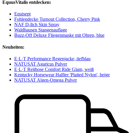
EquusVitalis entdecken:
Equisept
Fohlendecke Turnout Collection, Cherry Pink
NAF D-Itch Skin Spray
Waldhausen Stangenauflage
Buzz-Off Deluxe Fliegenmaske mit Ohren, blue
Neuheiten:
E·L·T Performance Regenjacke, tiefblau
NATUSAT Agaricus Pulver
E·L·T Reithose Comfort Ride Glam, weiß
Kentucky Horsewear Halfter 'Plaited Nylon', beige
NATUSAT Algen-Omega Pulver