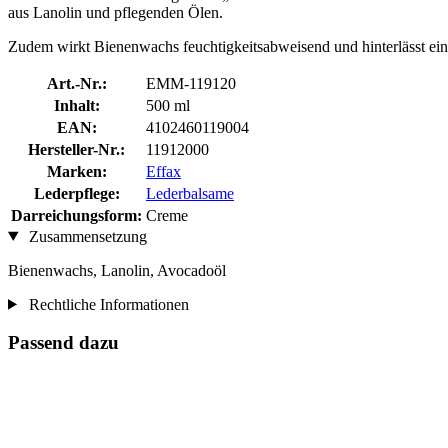
aus Lanolin und pflegenden Ölen.
Zudem wirkt Bienenwachs feuchtigkeitsabweisend und hinterlässt ei
Art.-Nr.:
EMM-119120
Inhalt:
500 ml
EAN:
4102460119004
Hersteller-Nr.:
11912000
Marken:
Effax
Lederpflege:
Lederbalsame
Darreichungsform:
Creme
Zusammensetzung
Bienenwachs, Lanolin, Avocadoöl
Rechtliche Informationen
Passend dazu